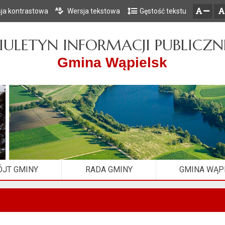
ja kontrastowa
Wersja tekstowa
Gęstość tekstu
Przejdź do głównego menu
Przejdź do mapy serwisu
Przejdź do treści
zresetuj
zmniejsz czcionkę
IULETYN INFORMACJI PUBLICZN
Gmina Wąpielsk
JT GMINY
RADA GMINY
GMINA WĄP