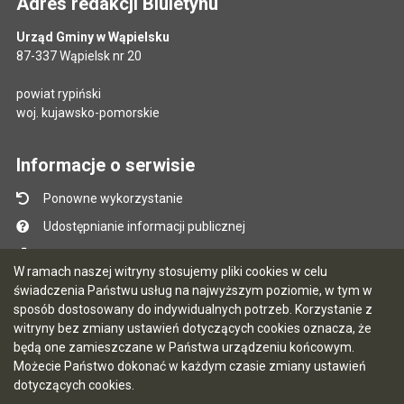
Adres redakcji Biuletynu
Urząd Gminy w Wąpielsku
87-337 Wąpielsk nr 20
powiat rypiński
woj. kujawsko-pomorskie
Informacje o serwisie
Ponowne wykorzystanie
Udostępnianie informacji publicznej
Mapa serwisu
W ramach naszej witryny stosujemy pliki cookies w celu
Instrukcja obsługi
świadczenia Państwu usług na najwyższym poziomie, w tym w
sposób dostosowany do indywidualnych potrzeb. Korzystanie z
Statystyki oglądalności
witryny bez zmiany ustawień dotyczących cookies oznacza, że
Ostatnio dodane
będą one zamieszczane w Państwa urządzeniu końcowym.
Możecie Państwo dokonać w każdym czasie zmiany ustawień
Ostatnia aktualizacja BIP: 06.08.2026 10:47
dotyczących cookies.