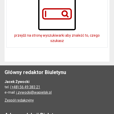
przejdź na stronę wyszukiwarki aby znaleźć to, czego
szukasz
Główny redaktor Biuletynu
Jacek Żywocki
tel.
(+48) 56 49 383 21
e-mail:
j.zywocki@wapielsk.pl
Zespół redakcyjny