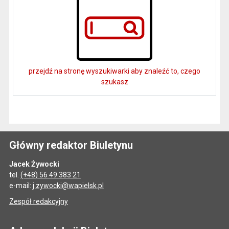
przejdź na stronę wyszukiwarki aby znaleźć to, czego
szukasz
Główny redaktor Biuletynu
Jacek Żywocki
tel.
(+48) 56 49 383 21
e-mail:
j.zywocki@wapielsk.pl
Zespół redakcyjny