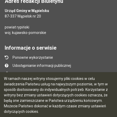
Adres redakcji Biuletynu
Urząd Gminy w Wąpielsku
87-337 Wąpielsk nr 20
powiat rypiński
woj. kujawsko-pomorskie
Informacje o serwisie
Ponowne wykorzystanie
Udostępnianie informacji publicznej
Mapa serwisu
W ramach naszej witryny stosujemy pliki cookies w celu
Instrukcja obsługi
świadczenia Państwu usług na najwyższym poziomie, w tym w
sposób dostosowany do indywidualnych potrzeb. Korzystanie z
Statystyki oglądalności
witryny bez zmiany ustawień dotyczących cookies oznacza, że
Ostatnio dodane
będą one zamieszczane w Państwa urządzeniu końcowym.
Możecie Państwo dokonać w każdym czasie zmiany ustawień
Ostatnia aktualizacja BIP: 07.08.2026 13:39
dotyczących cookies.