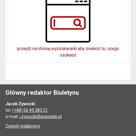
przejdź na stronę wyszukiwarki aby znaleźć to, czego
szukasz
Główny redaktor Biuletynu
Jacek Żywocki
tel.
(+48) 56 49 383 21
e-mail:
j.zywocki@wapielsk.pl
Zespół redakcyjny