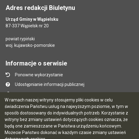
Adres redakcji Biuletynu
Urząd Gminy w Wąpielsku
87-337 Wąpielsk nr 20
powiat rypiński
woj. kujawsko-pomorskie
Informacje o serwisie
Ponowne wykorzystanie
Udostępnianie informacji publicznej
Mapa serwisu
W ramach naszej witryny stosujemy pliki cookies w celu
Instrukcja obsługi
świadczenia Państwu usług na najwyższym poziomie, w tym w
sposób dostosowany do indywidualnych potrzeb. Korzystanie z
Statystyki oglądalności
witryny bez zmiany ustawień dotyczących cookies oznacza, że
Ostatnio dodane
będą one zamieszczane w Państwa urządzeniu końcowym.
Możecie Państwo dokonać w każdym czasie zmiany ustawień
Ostatnia aktualizacja BIP: 06.08.2026 10:47
dotyczących cookies.