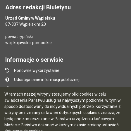
Adres redakcji Biuletynu
Urząd Gminy w Wąpielsku
87-337 Wąpielsk nr 20
powiat rypiński
woj. kujawsko-pomorskie
Informacje o serwisie
Ponowne wykorzystanie
Udostępnianie informacji publicznej
Mapa serwisu
W ramach naszej witryny stosujemy pliki cookies w celu
Instrukcja obsługi
świadczenia Państwu usług na najwyższym poziomie, w tym w
sposób dostosowany do indywidualnych potrzeb. Korzystanie z
Statystyki oglądalności
witryny bez zmiany ustawień dotyczących cookies oznacza, że
Ostatnio dodane
będą one zamieszczane w Państwa urządzeniu końcowym.
Możecie Państwo dokonać w każdym czasie zmiany ustawień
Ostatnia aktualizacja BIP: 07.08.2026 13:39
dotyczących cookies.