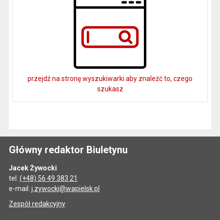
przejdź na stronę wyszukiwarki aby znaleźć to, czego
szukasz
Główny redaktor Biuletynu
Jacek Żywocki
tel.
(+48) 56 49 383 21
e-mail:
j.zywocki@wapielsk.pl
Zespół redakcyjny