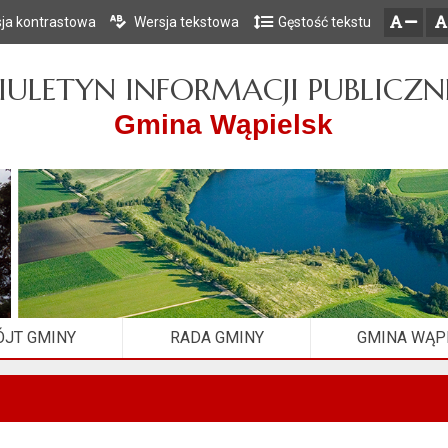
ja kontrastowa
Wersja tekstowa
Gęstość tekstu
Przejdź do głównego menu
Przejdź do mapy serwisu
Przejdź do treści
zresetuj
zmniejsz czcionkę
IULETYN INFORMACJI PUBLICZN
Gmina Wąpielsk
JT GMINY
RADA GMINY
GMINA WĄP