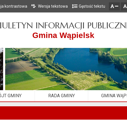
ja kontrastowa
Wersja tekstowa
Gęstość tekstu
Przejdź do głównego menu
Przejdź do mapy serwisu
Przejdź do treści
zresetuj
zmniejsz czcionkę
IULETYN INFORMACJI PUBLICZN
Gmina Wąpielsk
JT GMINY
RADA GMINY
GMINA WĄP