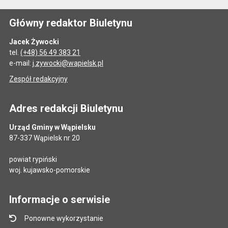
Główny redaktor Biuletynu
Jacek Żywocki
tel.
(+48) 56 49 383 21
e-mail:
j.zywocki@wapielsk.pl
Zespół redakcyjny
Adres redakcji Biuletynu
Urząd Gminy w Wąpielsku
87-337 Wąpielsk nr 20
powiat rypiński
woj. kujawsko-pomorskie
Informacje o serwisie
Ponowne wykorzystanie