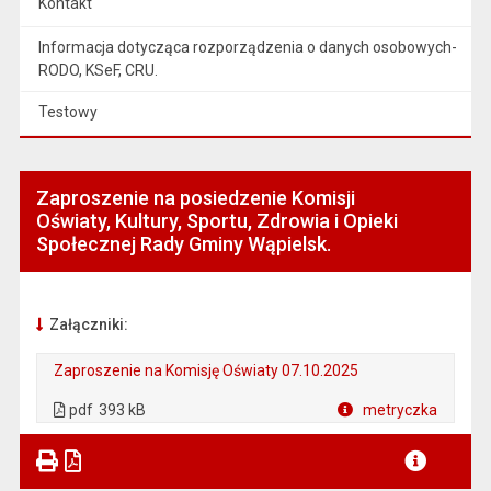
Kontakt
Informacja dotycząca rozporządzenia o danych osobowych-
RODO, KSeF, CRU.
Testowy
Zaproszenie na posiedzenie Komisji
Oświaty, Kultury, Sportu, Zdrowia i Opieki
Społecznej Rady Gminy Wąpielsk.
Załączniki:
Zaproszenie na Komisję Oświaty 07.10.2025
. Plik w formacie: pdf
. Rozmiar pliku: 393 kB
. Otwiera się w nowej karcie.
pdf
393 kB
metryczka
Plik w formacie