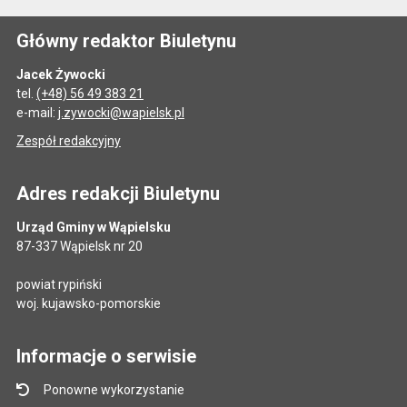
Główny redaktor Biuletynu
Jacek Żywocki
tel.
(+48) 56 49 383 21
e-mail:
j.zywocki@wapielsk.pl
Zespół redakcyjny
Adres redakcji Biuletynu
Urząd Gminy w Wąpielsku
87-337 Wąpielsk nr 20
powiat rypiński
woj. kujawsko-pomorskie
Informacje o serwisie
Ponowne wykorzystanie