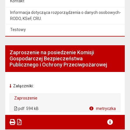
Kontakt
Informacja dotycząca rozporządzenia o danych osobowych-
RODO, KSeF, CRU.
Testowy
Zaproszenie na posiedzenie Komisji
Gospodarczej Bezpieczeństwa
Publicznego i Ochrony Przeciwpożarowej
Załączniki:
Zaproszenie
. Plik w formacie: pdf
. Rozmiar pliku: 594 kB
. Otwiera się w nowej karcie.
pdf
594 kB
metryczka
Plik w formacie