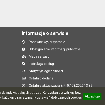
Informacje o serwisie
Ponowne wykorzystanie
Udostępnianie informacji publicznej
Mapa serwisu
Instrukcja obsługi
Statystyki oglądalności
Ostatnio dodane
Ostatnia aktualizacja BIP: 07.08.2026 13:39
do indywidualnych potrzeb. Korzystanie z witryny bez
Akceptuję
 każdym czasie zmiany ustawień dotyczących cookies.
CMS i hosting: Logonet Sp. z o.o. w Bydgoszczy
informację o polityce prywatności