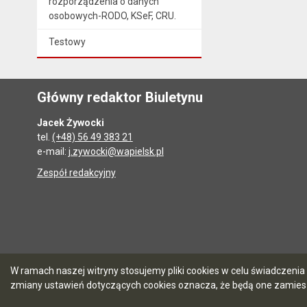
rozporządzenia o danych
osobowych-RODO, KSeF, CRU.
Testowy
Główny redaktor Biuletynu
Jacek Żywocki
tel.
(+48) 56 49 383 21
e-mail:
j.zywocki@wapielsk.pl
Zespół redakcyjny
W ramach naszej witryny stosujemy pliki cookies w celu świadczen
zmiany ustawień dotyczących cookies oznacza, że będą one zamie
5.7.0 [90]