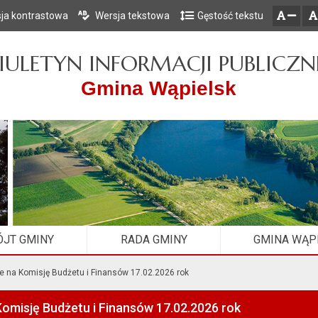
ja kontrastowa
Wersja tekstowa
Gęstość tekstu
Przejdź do głównego menu
Przejdź do mapy serwisu
Przejdź do treści
zresetuj
zmniejsz czcionkę
IULETYN INFORMACJI PUBLICZN
Gmina Wąpielsk
JT GMINY
RADA GMINY
GMINA WĄP
e na Komisję Budżetu i Finansów 17.02.2026 rok
omisję Budżetu i Finansów 17.02.2026 rok