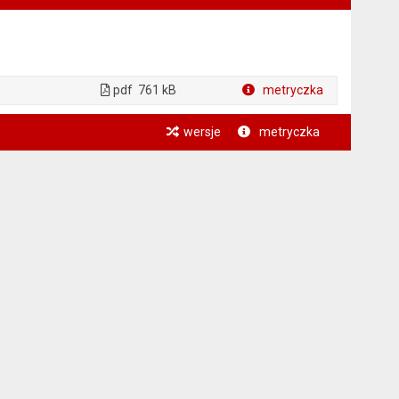
pdf
761 kB
metryczka
Plik w formacie
wersje
metryczka