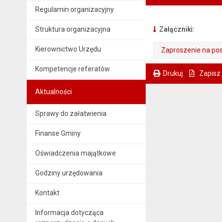
Regulamin organizacyjny
Struktura organizacyjna
Załączniki:
Kierownictwo Urzędu
Zaproszenie na pos
. Plik w formacie: pdf
. Rozmiar pliku: 761 kB
. Otwiera się w nowej karcie.
Kompetencje referatów
Drukuj
Zapisz
. Ta sama treść dostępna jest na bieżącej stronie
Aktualności
Sprawy do załatwienia
Finanse Gminy
Oświadczenia majątkowe
Godziny urzędowania
Kontakt
Informacja dotycząca