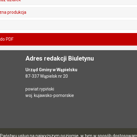
czna produkcja
 do PDF
Adres redakcji Biuletynu
Urząd Gminy w Wąpielsku
87-337 Wąpielsk nr 20
powiat rypiński
woj. kujawsko-pomorskie
ia Państwu usług na najwyższym poziomie, w tym w sposób dostosowany 