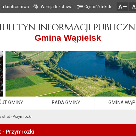
ja kontrastowa
Wersja tekstowa
Gęstość tekstu
Przejdź do głównego menu
Przejdź do mapy serwisu
Przejdź do treści
zresetuj
zmniejsz czcionkę
IULETYN INFORMACJI PUBLICZN
Gmina Wąpielsk
JT GMINY
RADA GMINY
GMINA WĄP
strat - Przymrozki
 - Przymrozki