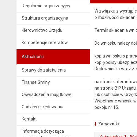
Regulamin organizacyjny
W związku z wystąpi
o możliwości składan
Struktura organizacyjna
Kierownictwo Urzędu
Termin składania wnio
Kompetencje referatów
Do wniosku należy doł
kopia wniosku o płatn
Aktualności
kopię polisy ubezpiec
Druk wniosku wraz z 
Sprawy do załatwienia
na stronie internetow
Finanse Gminy
na stronie BIP Urzędu
Oświadczenia majątkowe
lub osobiście w Urzęd
Wypełnione wnioski w
Godziny urzędowania
pokoju nr 15.
Kontakt
Załączniki:
Informacja dotycząca
Załącznik nr 1 - Wy