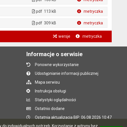
Plik w formacie
pdf
113 kB
metryczka
Plik w formacie
pdf
309 kB
metryczka
Plik w formacie
wersje
metryczka
Informacje o serwisie
Ponowne wykorzystanie
Udostępnianie informacji publicznej
Mapa serwisu
Instrukcja obsługi
Statystyki oglądalności
Ostatnio dodane
Ostatnia aktualizacja BIP: 06.08.2026 10:47
do indywidualnych potrzeb. Korzystanie z witryny bez