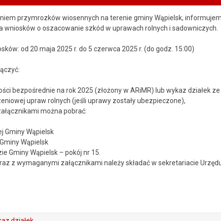
eniem przymrozków wiosennych na terenie gminy Wąpielsk, informuje
ia wniosków o oszacowanie szkód w uprawach rolnych i sadowniczych.
sków: od 20 maja 2025 r. do 5 czerwca 2025 r. (do godz. 15:00)
ączyć:
ości bezpośrednie na rok 2025 (złożony w ARiMR) lub wykaz działek z
zeniowej upraw rolnych (jeśli uprawy zostały ubezpieczone),
załącznikami można pobrać:
ej Gminy Wąpielsk
 Gminy Wąpielsk
zie Gminy Wąpielsk – pokój nr 15.
raz z wymaganymi załącznikami należy składać w sekretariacie Urzęd
kaz działek