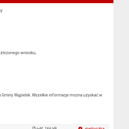
my
e złożonego wniosku,
u Gminy Wąpielsk. Wszelkie informacje można uzyskać w
pdf
166 kB
metryczka