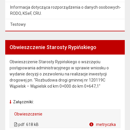
Informacja dotycząca rozporządzenia o danych osobowych-
RODO, KSeF, CRU.
Testowy
Obwieszczenie Starosty Rypińskiego
Obwieszczenie Starosty Rypińskiego o wszczęciu
postępowania administracyjnego w sprawie wniosku o
wydanie decyzji o zezwoleniu na realizacje inwestycji
drogowej pn. "Rozbudowa drogi gminnej nr 120119C
Wąpielsk – Wąpielsk od km 0+000 do km 0+647,1"
Załączniki:
Obwieszczenie
. Plik w formacie: pdf
. Rozmiar pliku: 618 kB
. Otwiera się w nowej karcie.
pdf
618 kB
metryczka
Plik w formacie