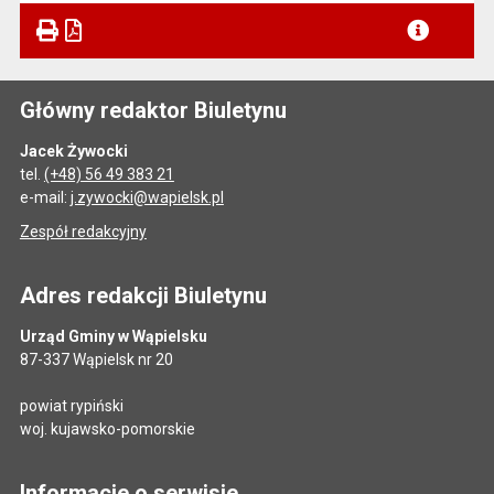
Główny redaktor Biuletynu
Jacek Żywocki
tel.
(+48) 56 49 383 21
e-mail:
j.zywocki@wapielsk.pl
Zespół redakcyjny
Adres redakcji Biuletynu
Urząd Gminy w Wąpielsku
87-337 Wąpielsk nr 20
powiat rypiński
woj. kujawsko-pomorskie
Informacje o serwisie