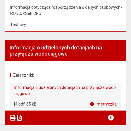
Informacja dotycząca rozporządzenia o danych osobowych-
RODO, KSeF, CRU.
Testowy
Informacja o udzielonych dotacjach na
przyłącza wodociągowe
Załączniki:
Informacja o udzielonych dotacjach na przyłącza wodo
ciągowe
. Plik w formacie: pdf
. Rozmiar pliku: 65 kB
. Otwiera się w nowej karcie.
pdf
65 kB
metryczka
Plik w formacie