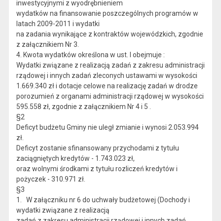
inwestycyjnymi z wyodrębnieniem
wydatków na finansowanie poszczególnych programów w
latach 2009-2011 i wydatki
na zadania wynikające z kontraktów wojewódzkich, zgodnie
z załącznikiem Nr 3.
4. Kwota wydatków określona w ust. l obejmuje :
Wydatki związane z realizacją zadań z zakresu administracji
rządowej i innych zadań zleconych ustawami w wysokości
1.669.340 zł i dotacje celowe na realizację zadań w drodze
porozumień z organami administracji rządowej w wysokości
595.558 zł, zgodnie z załącznikiem Nr 4 i 5 .
§2
Deficyt budżetu Gminy nie uległ zmianie i wynosi 2.053.994
zł.
Deficyt zostanie sfinansowany przychodami z tytułu
zaciągniętych kredytów - 1.743.023 zł,
oraz wolnymi środkami z tytułu rozliczeń kredytów i
pożyczek - 310.971 zł.
§3
1. W załączniku nr 6 do uchwały budżetowej (Dochody i
wydatki związane z realizacją
zadań z zakresu administracji rządowej i innych zadań