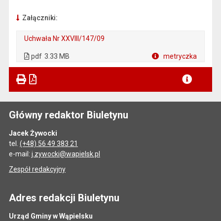
Załączniki:
Uchwała Nr XXVIII/147/09
. Plik w formacie: pdf
. Otwiera się w nowej karcie.
pdf
3.33 MB
metryczka
Plik w formacie
Główny redaktor Biuletynu
Jacek Żywocki
tel.
(+48) 56 49 383 21
e-mail:
j.zywocki@wapielsk.pl
Zespół redakcyjny
Adres redakcji Biuletynu
Urząd Gminy w Wąpielsku