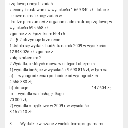
rządowej i innych zadań
zleconych ustawami w wysokości 1.669.340 zł i dotacje
celowe na realizację zadań w
drodze porozumień z organami administracji rządowej w
wysokości 595.558 zł,
zgodnie z załącznikiem Nr 4 i 5.
2. § 2 otrzymuje brzmienie :
1.Ustala się wydatki budżetu na rok 2009 w wysokości
12.848.026 zł, zgodnie z
załącznikiem nr 2.
2.Wydatki, o których mowa w ustępie l obejmują:
1) wydatki bieżące w wysokości 9.690.816 zł, w tym na :
a) wynagrodzenia i pochodne od wynagrodzeń
4.565.380 zł,
b) dotacje 147.604 zł,
c) wydatki na obsługę długu
70.000 zł,
2) wydatki majątkowe w 2009 r. w wysokości
3.157.210 zł.
3. Wy datki związane z wieloletnimi programami