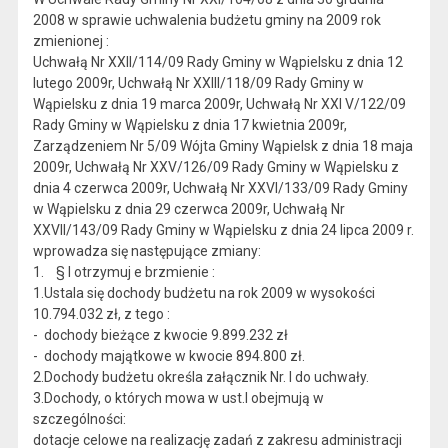
2008 w sprawie uchwalenia budżetu gminy na 2009 rok
zmienionej :
Uchwałą Nr XXII/114/09 Rady Gminy w Wąpielsku z dnia 12
lutego 2009r, Uchwałą Nr XXIII/118/09 Rady Gminy w
Wąpielsku z dnia 19 marca 2009r, Uchwałą Nr XXI V/122/09
Rady Gminy w Wąpielsku z dnia 17 kwietnia 2009r,
Zarządzeniem Nr 5/09 Wójta Gminy Wąpielsk z dnia 18 maja
2009r, Uchwałą Nr XXV/126/09 Rady Gminy w Wąpielsku z
dnia 4 czerwca 2009r, Uchwałą Nr XXVI/133/09 Rady Gminy
w Wąpielsku z dnia 29 czerwca 2009r, Uchwałą Nr
XXVII/143/09 Rady Gminy w Wąpielsku z dnia 24 lipca 2009 r.
wprowadza się następujące zmiany:
1. § l otrzymuj e brzmienie :
1.Ustala się dochody budżetu na rok 2009 w wysokości
10.794.032 zł, z tego :
- dochody bieżące z kwocie 9.899.232 zł
- dochody majątkowe w kwocie 894.800 zł.
2.Dochody budżetu określa załącznik Nr. l do uchwały.
3.Dochody, o których mowa w ust.l obejmują w
szczególności:
dotacje celowe na realizację zadań z zakresu administracji