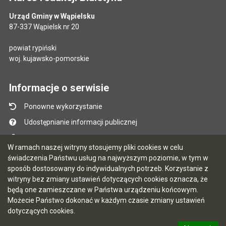
Urząd Gminy w Wąpielsku
87-337 Wąpielsk nr 20
powiat rypiński
woj. kujawsko-pomorskie
Informacje o serwisie
Ponowne wykorzystanie
Udostępnianie informacji publicznej
Mapa serwisu
W ramach naszej witryny stosujemy pliki cookies w celu
Instrukcja obsługi
świadczenia Państwu usług na najwyższym poziomie, w tym w
sposób dostosowany do indywidualnych potrzeb. Korzystanie z
Statystyki oglądalności
witryny bez zmiany ustawień dotyczących cookies oznacza, że
Ostatnio dodane
będą one zamieszczane w Państwa urządzeniu końcowym.
Możecie Państwo dokonać w każdym czasie zmiany ustawień
Ostatnia aktualizacja BIP: 07.08.2026 13:39
dotyczących cookies.