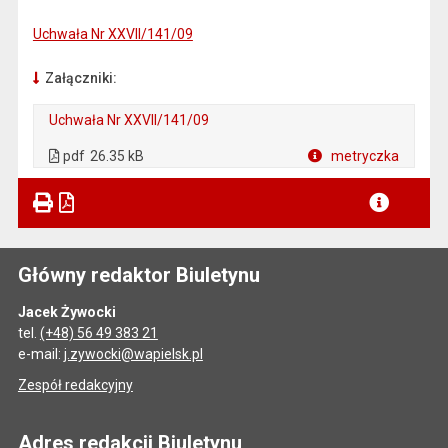
Uchwała Nr XXVII/141/09
Załączniki:
Uchwała Nr XXVII/141/09
. Plik w formacie: pdf
. Otwiera się w nowej karcie.
pdf
26.35 kB
metryczka
Plik w formacie
Główny redaktor Biuletynu
Jacek Żywocki
tel.
(+48) 56 49 383 21
e-mail:
j.zywocki@wapielsk.pl
Zespół redakcyjny
Adres redakcji Biuletynu