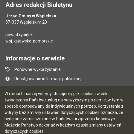
Adres redakcji Biuletynu
Urząd Gminy w Wąpielsku
87-337 Wąpielsk nr 20
powiat rypiński
woj. kujawsko-pomorskie
Informacje o serwisie
Ponowne wykorzystanie
Udostępnianie informacji publicznej
Mapa serwisu
W ramach naszej witryny stosujemy pliki cookies w celu
Instrukcja obsługi
świadczenia Państwu usług na najwyższym poziomie, w tym w
sposób dostosowany do indywidualnych potrzeb. Korzystanie z
Statystyki oglądalności
witryny bez zmiany ustawień dotyczących cookies oznacza, że
Ostatnio dodane
będą one zamieszczane w Państwa urządzeniu końcowym.
Możecie Państwo dokonać w każdym czasie zmiany ustawień
Ostatnia aktualizacja BIP: 07.08.2026 13:39
dotyczących cookies.