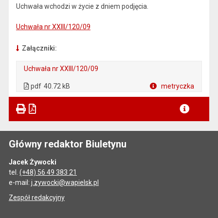
Uchwała wchodzi w życie z dniem podjęcia.
Uchwała nr XXIII/120/09
Załączniki:
Uchwała nr XXIII/120/09
. Plik w formacie: pdf
. Otwiera się w nowej karcie.
pdf
40.72 kB
metryczka
Plik w formacie
Główny redaktor Biuletynu
Jacek Żywocki
tel.
(+48) 56 49 383 21
e-mail:
j.zywocki@wapielsk.pl
Zespół redakcyjny