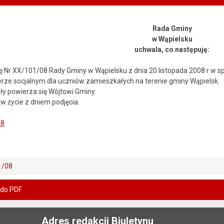
Rada Gminy
w Wąpielsku
uchwala, co następuję:
łę Nr XX/101/08 Rady Gminy w Wąpielsku z dnia 20 listopada 2008 r w
erze socjalnym dla uczniów zamieszkałych na terenie gminy Wąpielsk.
y powierza się Wójtowi Gminy.
w życie z dniem podjęcia.
08
1/08
 do PDF
Adres redakcji Biuletynu