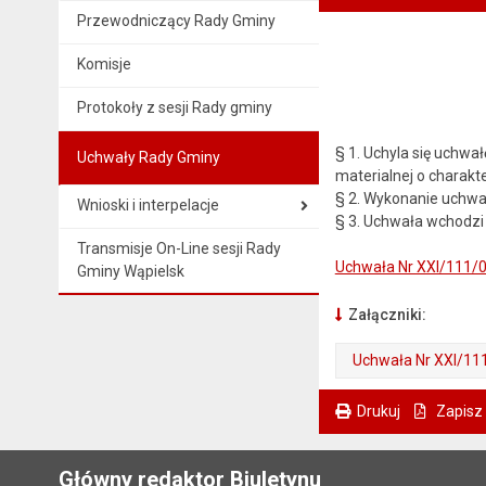
Przewodniczący Rady Gminy
Komisje
Protokoły z sesji Rady gminy
§ 1. Uchyla się uchwa
Uchwały Rady Gminy
materialnej o charakt
§ 2. Wykonanie uchwał
Wnioski i interpelacje
§ 3. Uchwała wchodzi 
Transmisje On-Line sesji Rady
Uchwała Nr XXI/111/
Gminy Wąpielsk
Załączniki:
Uchwała Nr XXI/11
Drukuj
Zapisz
. Ta sama treść dostępna jest na bieżącej stronie
Główny redaktor Biuletynu