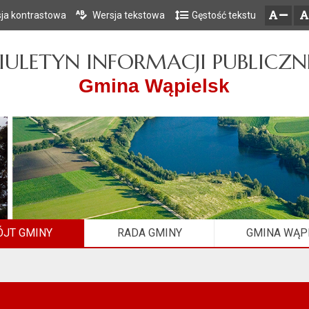
ja kontrastowa
Wersja tekstowa
Gęstość tekstu
Przejdź do głównego menu
Przejdź do mapy serwisu
Przejdź do treści
zresetuj
zmniejsz czcionkę
IULETYN INFORMACJI PUBLICZN
Gmina Wąpielsk
JT GMINY
RADA GMINY
GMINA WĄP