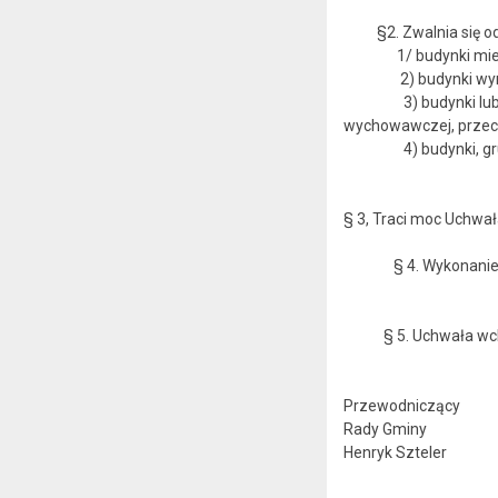
§2. Zwalnia się od 
1/ budynki mieszkal
2) budynki wymienion
3) budynki lub ich cz
wychowawczej, przeci
4) budynki, grunty 
§ 3, Traci moc Uchwał
§ 4. Wykonanie uch
§ 5. Uchwała wchodz
Przewodniczący
Rady Gminy
Henryk Szteler