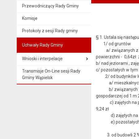
Przewodniczący Rady Gminy
Komisje
Protokoły z sesji Rady gminy
§ 1. Ustala się nastę
1/ od gruntów
Uchwały Rady Gminy
a/ związanych z pro
powierzchni - 0,64zł 
Wnioski i interpelacje
b/ nad jeziorami , za
c/ pozostałych w tym 
Transmisje On-Line sesji Rady
2/ od budynków lub 
Gminy Wąpielsk
a/ mieszkalnych od
b/ związanych z prow
gospodarczej od 1 m 2
c) zajętych na prow
9,24 zł
d) zajętych na prow
e) pozostałych w tym
3. od budowli 2 % ich