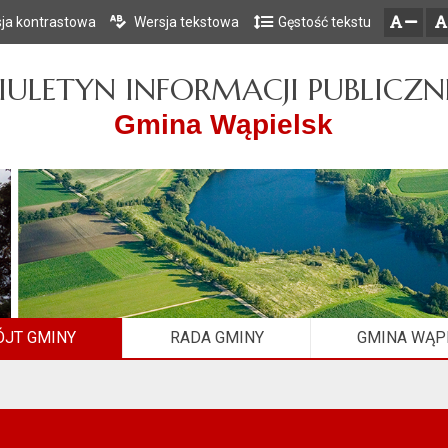
ja kontrastowa
Wersja tekstowa
Gęstość tekstu
Przejdź do głównego menu
Przejdź do mapy serwisu
Przejdź do treści
zresetuj
zmniejsz czcionkę
IULETYN INFORMACJI PUBLICZN
Gmina Wąpielsk
JT GMINY
RADA GMINY
GMINA WĄP