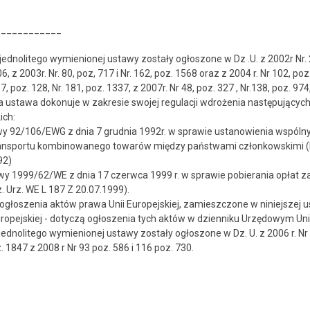
__________
itego wymienionej ustawy zostały ogłoszone w Dz .U. z 2002r Nr. 23, p
6, z 2003r. Nr. 80, poz, 717 i Nr. 162, poz. 1568 oraz z 2004 r. Nr 102, po
, poz. 128, Nr. 181, poz. 1337, z 2007r. Nr 48, poz. 327 , Nr.138, poz. 974
wa dokonuje w zakresie swojej regulacji wdrożenia następujących
h:
/EWG z dnia 7 grudnia 1992r. w sprawie ustanowienia wspólnych
kombinowanego towarów między państwami członkowskimi (Dz.
2)
2/WE z dnia 17 czerwca 1999 r. w sprawie pobierania opłat za uż
. Urz. WE L 187 Z 20.07.1999).
zenia aktów prawa Unii Europejskiej, zamieszczone w niniejszej ust
ropejskiej - dotyczą ogłoszenia tych aktów w dzienniku Urzędowym Unii
itego wymienionej ustawy zostały ogłoszone w Dz. U. z 2006 r. Nr 220,
z. 1847 z 2008 r Nr 93 poz. 586 i 116 poz. 730.