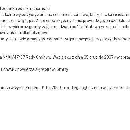
podatku od nieruchomości:
ne wykorzystywane na cele mieszkaniowe, których właścicielami są
e w § 1, pkt 2 lit e osób fizycznych nie prowadzących działalnośc
ęści oraz grunty zajęte na działalność statutową w zakresie ochrony 
wdziałania alkoholizmowi.
i budowle gminnych jednostek organizacyjnych, wykorzystywane w 
a Nr XII/47/07 Rady Gminy w Wąpielsku z dnia 05 grudnia 2007 r w spr
wały powierza się Wójtowi Gminy.
i w życie z dniem 01.01.2009 r i podlega ogłoszeniu w Dzienniku