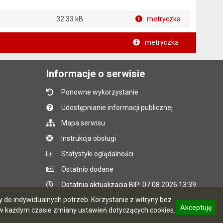
32.33 kB
metryczka
metryczka
Informacje o serwisie
Ponowne wykorzystanie
Udostępnianie informacji publicznej
Mapa serwisu
Instrukcja obsługi
Statystyki oglądalności
Ostatnio dodane
Ostatnia aktualizacja BIP: 07.08.2026 13:39
do indywidualnych potrzeb. Korzystanie z witryny bez
Akceptuję
 każdym czasie zmiany ustawień dotyczących cookies.
CMS i hosting: Logonet Sp. z o.o. w Bydgoszczy
informację o polityce prywatności