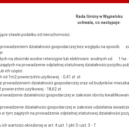
Rada Gminy w Wąpielsku
uchwala, co następuje:
pujące stawki podatku od nieruchomości:
wadzeniem działalności gospodarczej bez względu na sposób zakwa
zł
jętych na zbiorniki wodne retencyjne lub elektrowni wodnych od 1 ha -
zajętych na prowadzenie odpłatnej statutowej działalności pożytku pu
ich części:
 1m2 powierzchni użytkowej - 0,41 zł zł
adzeniem działalności gospodarczej oraz od budynków mieszkalnych
 powierzchni użytkowej - 18,62 zł.
adzenie działalności gospodarczej w zakresie obrotu kwalifikowan
adzenie działalności gospodarczej w zakresie udzielania świadczeń
 zajętych na prowadzenie odpłatnej statutowej działalności pożyt
 wartości określonej w art. 4 ust. 1 pkt 3 i ust. 3 - 7.