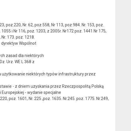
oz.220, Nr. 62, poz.558, Nr 113, poz.984. Nr. 153, poz.
z. 1055 i Nr 116, poz. 1203, z 2005r. Nr172 poz. 1441 Nr 175,
, Nr. 173. poz. 1218.
 dyrektyw Wspólnot
 zasad dla niektórych
 Urz. WE L 368 z
ytkowanie niektórych typów infrastruktury przez
awie - z dniem uzyskania przez Rzeczpospolitą Polską
 Europejskiej - wydanie specjalne
 poz. 1601, Nr. 225 ,poz. 1635. Nr.245. poz. 1775. Nr.249,