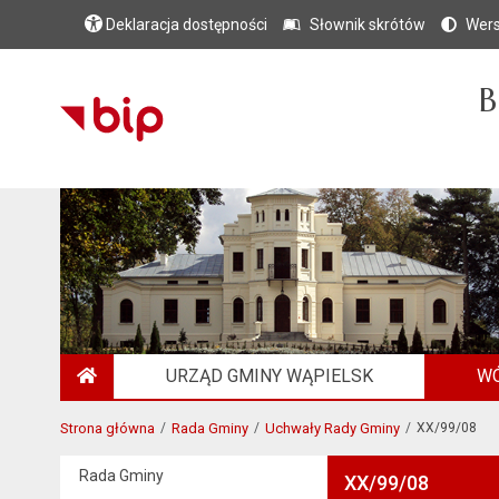
Deklaracja dostępności
Słownik skrótów
Wers
B
URZĄD GMINY WĄPIELSK
WÓ
STRONA GŁÓWNA
Strona główna
Rada Gminy
Uchwały Rady Gminy
XX/99/08
Rada Gminy
XX/99/08