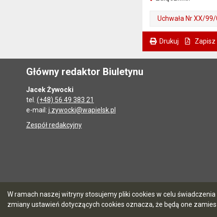
Uchwała Nr XX/99/
Drukuj
Zapisz
. Ta sama treść dostępna jest na bieżącej stronie
Główny redaktor Biuletynu
Jacek Żywocki
tel.
(+48) 56 49 383 21
e-mail:
j.zywocki@wapielsk.pl
Zespół redakcyjny
W ramach naszej witryny stosujemy pliki cookies w celu świadczen
zmiany ustawień dotyczących cookies oznacza, że będą one zamie
5.7.0 [90]