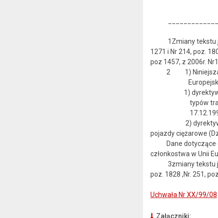
______________
1Zmiany tekstu jednol
1271 i Nr 214, poz. 180
poz 1457, z 2006r. Nr17
2 1) Niniejsza usta
Europejskic
1) dyrektywy 92/106
typów transportu 
17.12.199
2) dyrektywy 1999/6
pojazdy ciężarowe (Dz
Dane dotyczące ogłos
członkostwa w Unii Eu
3zmiany tekstu jednol
poz. 1828 ,Nr. 251, po
Uchwała Nr XX/99/08
Załączniki: