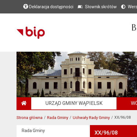
Deklaracja dostępności
Słownik skrótów
Wers
B
URZĄD GMINY WĄPIELSK
WÓ
STRONA GŁÓWNA
Strona główna
Rada Gminy
Uchwały Rady Gminy
XX/96/08
Rada Gminy
XX/96/08