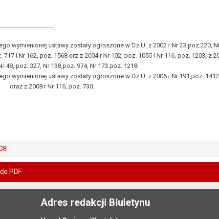
______________
ego wymienionej ustawy zostały ogłoszone w Dz.U. z 2002 r Nr 23,poz.220, Nr 6
z. 717 i Nr 162, poz. 1568 orz z 2004 r Nr 102, poz. 1055 i Nr 116, poz. 1203, z 
Nr 48, poz. 327, Nr 138,poz. 974, Nr 173 poz. 1218.
ego wymienionej ustawy zostały ogłoszone w Dz.U. z 2006 r Nr 191,poz. 1412, N
8 r Nr 116, poz. 730.
08
 do PDF
Adres redakcji Biuletynu