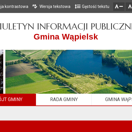
ja kontrastowa
Wersja tekstowa
Gęstość tekstu
Przejdź do głównego menu
Przejdź do mapy serwisu
Przejdź do treści
zresetuj
zmniejsz czcionkę
IULETYN INFORMACJI PUBLICZN
Gmina Wąpielsk
JT GMINY
RADA GMINY
GMINA WĄP