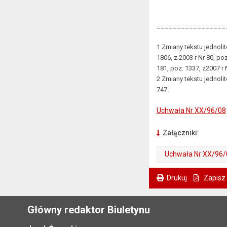
_________________
1 Zmiany tekstu jednolit
1806, z 2003 r Nr 80, po
181, poz. 1337, z2007 r 
2 Zmiany tekstu jednolit
747. oraz z 200
Uchwała Nr XX/96/08
Załączniki:
Uchwała Nr XX/96/
Drukuj
Zapisz
. Ta sama treść dostępna jest na bieżącej stronie
Główny redaktor Biuletynu