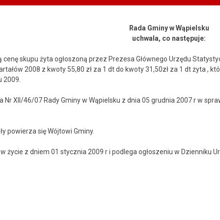
Rada Gminy w Wąpielsku
uchwala, co następuje:
ią cenę skupu żyta ogłoszoną przez Prezesa Głównego Urzędu Statysty
rtałów 2008 z kwoty 55,80 zł za 1 dt do kwoty 31,50zł za 1 dt żyta , k
u 2009.
a Nr XII/46/07 Rady Gminy w Wąpielsku z dnia 05 grudnia 2007 r w spra
y powierza się Wójtowi Gminy.
 w życie z dniem 01 stycznia 2009 r i podlega ogłoszeniu w Dzienni