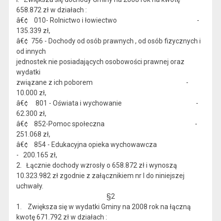
658.872 zł w działach :
â€¢ 010- Rolnictwo i łowiectwo -
135.339 zł,
â€¢ 756 - Dochody od osób prawnych , od osób fizycznych i
od innych
jednostek nie posiadających osobowości prawnej oraz
wydatki
związane z ich poborem -
10.000 zł,
â€¢ 801 - Oświata i wychowanie -
62.300 zł,
â€¢ 852-Pomoc społeczna -
251.068 zł,
â€¢ 854 - Edukacyjna opieka wychowawcza
- 200.165 zł,
2. Łącznie dochody wzrosły o 658.872 zł i wynoszą
10.323.982 zł zgodnie z załącznikiem nr l do niniejszej
uchwały.
§2
1. Zwiększa się w wydatki Gminy na 2008 rok na łączną
kwotę 671.792 zł w działach :