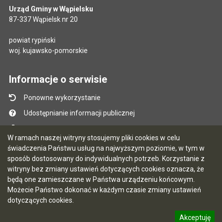
Urząd Gminy w Wąpielsku
87-337 Wąpielsk nr 20
powiat rypiński
woj. kujawsko-pomorskie
Informacje o serwisie
Ponowne wykorzystanie
Udostępnianie informacji publicznej
Mapa serwisu
W ramach naszej witryny stosujemy pliki cookies w celu
Instrukcja obsługi
świadczenia Państwu usług na najwyższym poziomie, w tym w
sposób dostosowany do indywidualnych potrzeb. Korzystanie z
Statystyki oglądalności
witryny bez zmiany ustawień dotyczących cookies oznacza, że
Ostatnio dodane
będą one zamieszczane w Państwa urządzeniu końcowym.
Możecie Państwo dokonać w każdym czasie zmiany ustawień
Ostatnia aktualizacja BIP: 07.08.2026 13:39
dotyczących cookies.
Akceptuję
5.7.0 [90]
CMS i hosting: Logonet Sp. z o.o. w Bydgoszczy