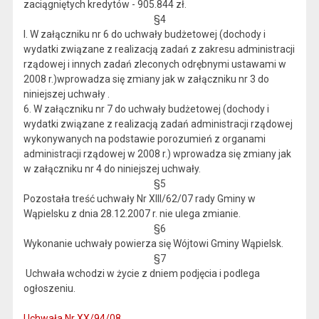
zaciągniętych kredytów - 905.844 zł.
§4
l. W załączniku nr 6 do uchwały budżetowej (dochody i
wydatki związane z realizacją zadań z zakresu administracji
rządowej i innych zadań zleconych odrębnymi ustawami w
2008 r.)wprowadza się zmiany jak w załączniku nr 3 do
niniejszej uchwały .
6. W załączniku nr 7 do uchwały budżetowej (dochody i
wydatki związane z realizacją zadań administracji rządowej
wykonywanych na podstawie porozumień z organami
administracji rządowej w 2008 r.) wprowadza się zmiany jak
w załączniku nr 4 do niniejszej uchwały.
§5
Pozostała treść uchwały Nr XIII/62/07 rady Gminy w
Wąpielsku z dnia 28.12.2007 r. nie ulega zmianie.
§6
Wykonanie uchwały powierza się Wójtowi Gminy Wąpielsk.
§7
Uchwała wchodzi w życie z dniem podjęcia i podlega
ogłoszeniu.
Uchwała Nr XX/94/08