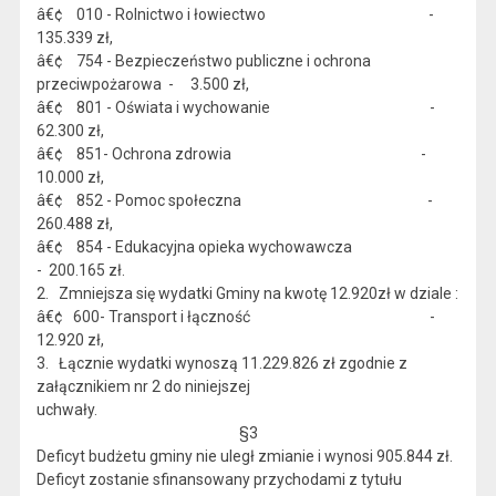
â€¢ 010 - Rolnictwo i łowiectwo -
135.339 zł,
â€¢ 754 - Bezpieczeństwo publiczne i ochrona
przeciwpożarowa - 3.500 zł,
â€¢ 801 - Oświata i wychowanie -
62.300 zł,
â€¢ 851- Ochrona zdrowia -
10.000 zł,
â€¢ 852 - Pomoc społeczna -
260.488 zł,
â€¢ 854 - Edukacyjna opieka wychowawcza
- 200.165 zł.
2. Zmniejsza się wydatki Gminy na kwotę 12.920zł w dziale :
â€¢ 600- Transport i łączność -
12.920 zł,
3. Łącznie wydatki wynoszą 11.229.826 zł zgodnie z
załącznikiem nr 2 do niniejszej
uchwały.
§3
Deficyt budżetu gminy nie uległ zmianie i wynosi 905.844 zł.
Deficyt zostanie sfinansowany przychodami z tytułu