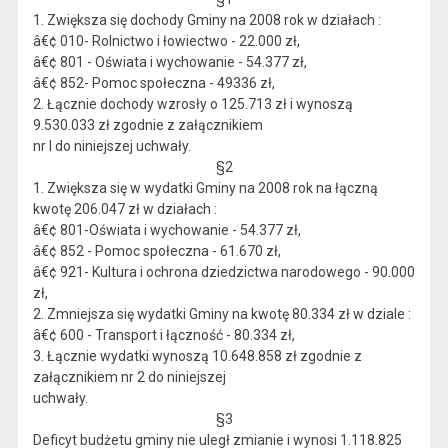
1. Zwiększa się dochody Gminy na 2008 rok w działach :
â€¢ 010- Rolnictwo i łowiectwo - 22.000 zł,
â€¢ 801 - Oświata i wychowanie - 54.377 zł,
â€¢ 852- Pomoc społeczna - 49336 zł,
2. Łącznie dochody wzrosły o 125.713 zł i wynoszą
9.530.033 zł zgodnie z załącznikiem
nr l do niniejszej uchwały.
§2
1. Zwiększa się w wydatki Gminy na 2008 rok na łączną
kwotę 206.047 zł w działach :
â€¢ 801-Oświata i wychowanie - 54.377 zł,
â€¢ 852 - Pomoc społeczna - 61.670 zł,
â€¢ 921- Kultura i ochrona dziedzictwa narodowego - 90.000
zł,
2. Zmniejsza się wydatki Gminy na kwotę 80.334 zł w dziale :
â€¢ 600 - Transport i łączność - 80.334 zł,
3. Łącznie wydatki wynoszą 10.648.858 zł zgodnie z
załącznikiem nr 2 do niniejszej
uchwały.
§3
Deficyt budżetu gminy nie uległ zmianie i wynosi 1.118.825