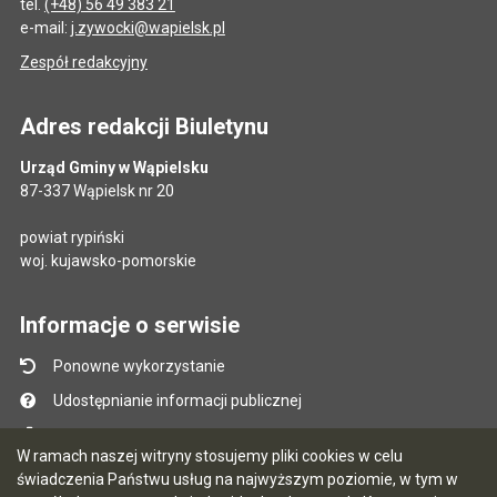
tel.
(+48) 56 49 383 21
e-mail:
j.zywocki@wapielsk.pl
Zespół redakcyjny
Adres redakcji Biuletynu
Urząd Gminy w Wąpielsku
87-337 Wąpielsk nr 20
powiat rypiński
woj. kujawsko-pomorskie
Informacje o serwisie
Ponowne wykorzystanie
Udostępnianie informacji publicznej
Mapa serwisu
W ramach naszej witryny stosujemy pliki cookies w celu
Instrukcja obsługi
świadczenia Państwu usług na najwyższym poziomie, w tym w