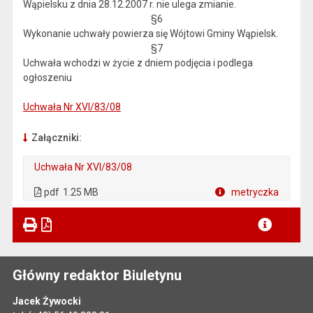
Wąpielsku z dnia 28.12.2007 r. nie ulega zmianie.
§6
Wykonanie uchwały powierza się Wójtowi Gminy Wąpielsk.
§7
Uchwała wchodzi w życie z dniem podjęcia i podlega
ogłoszeniu
Uchwała Nr XVI/83/08
Załączniki:
Uchwała Nr XVI/83/08
. Plik w formacie: pdf
. Otwiera się w nowej karcie.
pdf
1.25 MB
metryczka
Plik w formacie
Główny redaktor Biuletynu
Jacek Żywocki