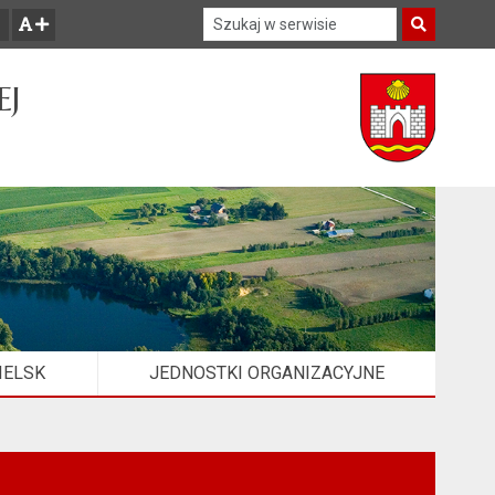
Szukaj w serwisie
Szukaj
zwiększ czcionkę
EJ
IELSK
JEDNOSTKI ORGANIZACYJNE