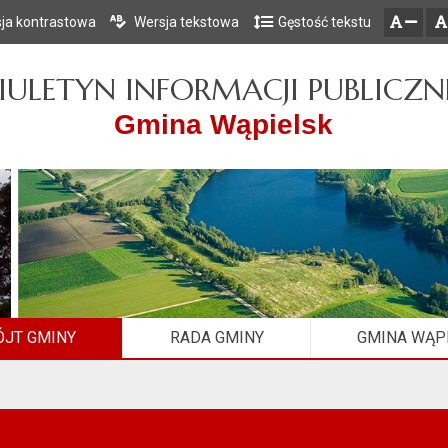
ja kontrastowa
Wersja tekstowa
Gęstość tekstu
Przejdź do głównego menu
Przejdź do mapy serwisu
Przejdź do treści
zresetuj
zmniejsz czcionkę
IULETYN INFORMACJI PUBLICZN
Gmina Wąpielsk
JT GMINY
RADA GMINY
GMINA WĄP