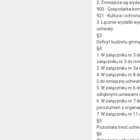
2. Zmniejsza się wyda
900 - Gospodarka komu
921 - Kultura i ochro
3. Łącznie wydatki wy
uchwały.
§3
Deficyt budżetu gminy 
§4
1. W załączniku nr 3 
załączniku nr 3 do mn
2. W załączniku nr 3a
4. W załączniku nr 8 
5 do niniejszej uchwał
5. W załączniku nr 6 
odrębnymi ustawami w 
6. W załączniku nr 7 
porozumień z organami
7. W załączniku nr 11
§5
Pozostała treść uchwał
§6