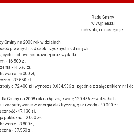
Rada Gminy
w Wąpielsku
uchwala, co następuje :
dy Gminy na 2008 rok w działach :
osób prawnych , od osób fizycznych i od innych
ających osobowości prawnej oraz wydatki
m - 16.500 zł,
zenia -14.636 zł,
owanie - 6.000 zł,
zna - 37.550 zł,
osły o 72.486 zł i wynoszą 9.034.936 zł zgodnie z załącznikiem nr l do 
atki Gminy na 2008 rok na łączną kwotę 120.486 zł w działach :
 i zaopatrywanie w energię elektryczną, gaz i wodę - 30.000 zł,
łączność -47.136 zł,
a publiczna - 2.000 zł,
howanie - 3.800zł,
czna - 37.550 zł,