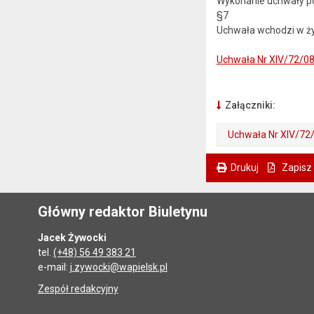
Wykonanie uchwały po
§7
Uchwała wchodzi w życ
Uchwała Nr XIV/72/0
Załączniki:
Uchwała Nr XIV/72
Drukuj
Zapisz
. Ta sama treść dostępna jest na bieżącej stronie
Główny redaktor Biuletynu
Jacek Żywocki
tel.
(+48) 56 49 383 21
e-mail:
j.zywocki@wapielsk.pl
Zespół redakcyjny