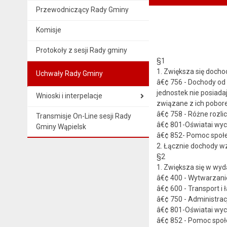
Przewodniczący Rady Gminy
Komisje
Protokoły z sesji Rady gminy
§1
1. Zwiększa się docho
Uchwały Rady Gminy
â€¢ 756 - Dochody od 
jednostek nie posiad
Wnioski i interpelacje
związane z ich pobore
â€¢ 758 - Różne rozlic
Transmisje On-Line sesji Rady
â€¢ 801-Oświatai wych
Gminy Wąpielsk
â€¢ 852- Pomoc społec
2. Łącznie dochody wzr
§2
1. Zwiększa się w wyd
â€¢ 400 - Wytwarzanie
â€¢ 600 - Transport i 
â€¢ 750 - Administracj
â€¢ 801-Oświatai wyc
â€¢ 852 - Pomoc społe