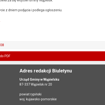
wierza się Wójtowi Gminy Wąpielsk.
ie z dniem podjęcia i podlega ogłoszeniu.
8
/08
 do PDF
Adres redakcji Biuletynu
Urząd Gminy w Wąpielsku
87-337 Wąpielsk nr 20
powiat rypiński
woj. kujawsko-pomorskie