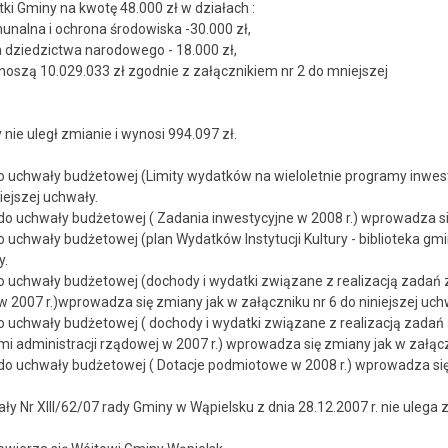
tki Gminy na kwotę 48.000 zł w działach :
nalna i ochrona środowiska -30.000 zł,
na dziedzictwa narodowego - 18.000 zł,
noszą 10.029.033 zł zgodnie z załącznikiem nr 2 do mniejszej
nie uległ zmianie i wynosi 994.097 zł.
do uchwały budżetowej (Limity wydatków na wieloletnie programy inwes
iejszej uchwały.
 do uchwały budżetowej ( Zadania inwestycyjne w 2008 r.) wprowadza się
do uchwały budżetowej (plan Wydatków Instytucji Kultury - biblioteka g
y.
do uchwały budżetowej (dochody i wydatki związane z realizacją zadań 
2007 r.)wprowadza się zmiany jak w załączniku nr 6 do niniejszej uchw
do uchwały budżetowej ( dochody i wydatki związane z realizacją zada
 administracji rządowej w 2007 r.) wprowadza się zmiany jak w załączn
 do uchwały budżetowej ( Dotacje podmiotowe w 2008 r.) wprowadza się z
y Nr XIII/62/07 rady Gminy w Wąpielsku z dnia 28.12.2007 r. nie ulega z