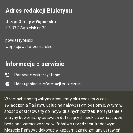
Adres redakcji Biuletynu
Urząd Gminy w Wąpielsku
87-337 Wąpielsk nr 20
powiat rypiński
woj. kujawsko-pomorskie
Informacje o serwisie
Ponowne wykorzystanie
Udostępnianie informacji publicznej
Mapa serwisu
W ramach naszej witryny stosujemy pliki cookies w celu
Instrukcja obsługi
świadczenia Państwu usług na najwyższym poziomie, w tym w
sposób dostosowany do indywidualnych potrzeb. Korzystanie z
Statystyki oglądalności
witryny bez zmiany ustawień dotyczących cookies oznacza, że
Ostatnio dodane
będą one zamieszczane w Państwa urządzeniu końcowym.
Możecie Państwo dokonać w każdym czasie zmiany ustawień
Ostatnia aktualizacja BIP: 07.08.2026 13:39