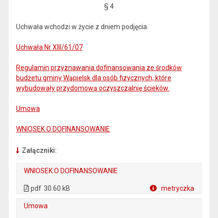
§ 4
Uchwała wchodzi w życie z dniem podjęcia.
Uchwała Nr XIII/61/07
Regulamin przyznawania dofinansowania ze środków
budżetu gminy Wąpielsk dla osób fizycznych, które
wybudowały przydomową oczyszczalnię ścieków.
Umowa
WNIOSEK O DOFINANSOWANIE
Załączniki:
WNIOSEK O DOFINANSOWANIE
. Plik w formacie: pdf
. Otwiera się w nowej karcie.
pdf
30.60 kB
metryczka
Plik w formacie
Umowa
. Plik w formacie: pdf