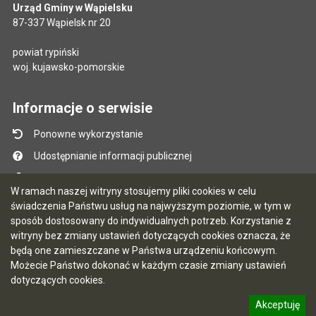
Urząd Gminy w Wąpielsku
87-337 Wąpielsk nr 20
powiat rypiński
woj. kujawsko-pomorskie
Informacje o serwisie
Ponowne wykorzystanie
Udostępnianie informacji publicznej
Mapa serwisu
W ramach naszej witryny stosujemy pliki cookies w celu
Instrukcja obsługi
świadczenia Państwu usług na najwyższym poziomie, w tym w
sposób dostosowany do indywidualnych potrzeb. Korzystanie z
Statystyki oglądalności
witryny bez zmiany ustawień dotyczących cookies oznacza, że
Ostatnio dodane
będą one zamieszczane w Państwa urządzeniu końcowym.
Możecie Państwo dokonać w każdym czasie zmiany ustawień
Ostatnia aktualizacja BIP: 04.08.2026 13:38
dotyczących cookies.
Akceptuję
5.7.0 [90]
CMS i hosting: Logonet Sp. z o.o. w Bydgoszczy
informację o polityce prywatności