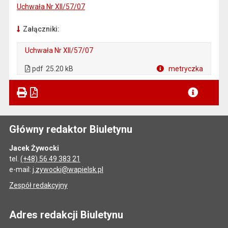
Uchwała Nr XII/57/07
Załączniki:
Uchwała Nr XII/57/07
. Plik w formacie: pdf
. Otwiera się w nowej karcie.
pdf
25.20 kB
metryczka
Plik w formacie
Główny redaktor Biuletynu
Jacek Żywocki
tel.
(+48) 56 49 383 21
e-mail:
j.zywocki@wapielsk.pl
Zespół redakcyjny
Adres redakcji Biuletynu