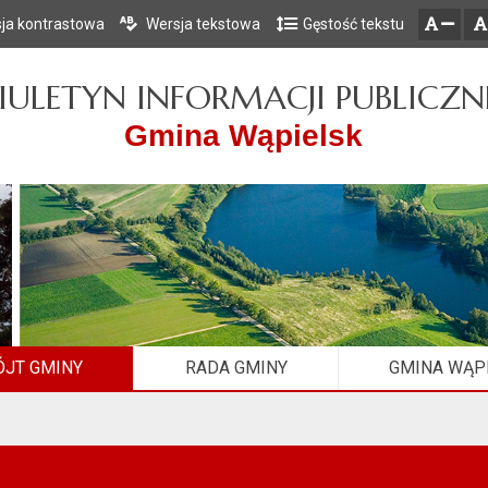
ja kontrastowa
Wersja tekstowa
Gęstość tekstu
Przejdź do głównego menu
Przejdź do mapy serwisu
Przejdź do treści
zresetuj
zmniejsz czcionkę
IULETYN INFORMACJI PUBLICZN
Gmina Wąpielsk
JT GMINY
RADA GMINY
GMINA WĄP