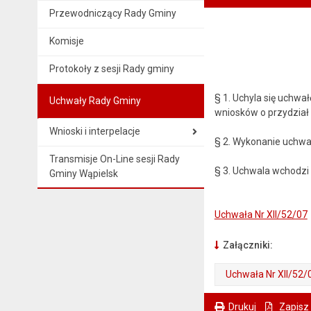
Przewodniczący Rady Gminy
Komisje
Protokoły z sesji Rady gminy
§ 1. Uchyla się uchwa
Uchwały Rady Gminy
wniosków o przydział
Wnioski i interpelacje
§ 2. Wykonanie uchwa
Transmisje On-Line sesji Rady
§ 3. Uchwala wchodzi 
Gminy Wąpielsk
Uchwała Nr XII/52/07
Załączniki:
Uchwała Nr XII/52/
. Plik w formacie: pdf
. Otwiera się w nowej karcie.
Drukuj
Zapisz