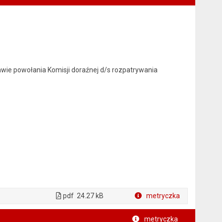
rawie powołania Komisji doraźnej d/s rozpatrywania
pdf
24.27 kB
metryczka
Plik w formacie
metryczka