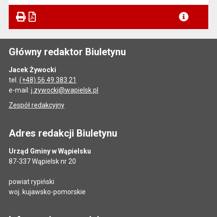
Plik w formacie
Główny redaktor Biuletynu
Jacek Żywocki
tel.
(+48) 56 49 383 21
e-mail:
j.zywocki@wapielsk.pl
Zespół redakcyjny
Adres redakcji Biuletynu
Urząd Gminy w Wąpielsku
87-337 Wąpielsk nr 20
powiat rypiński
woj. kujawsko-pomorskie