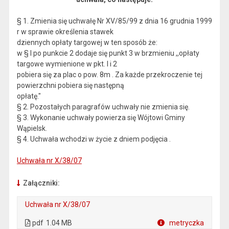
§ 1. Zmienia się uchwałę Nr XV/85/99 z dnia 16 grudnia 1999
r w sprawie określenia stawek
dziennych opłaty targowej w ten sposób że:
w § l po punkcie 2 dodaje się punkt 3 w brzmieniu ,,opłaty
targowe wymienione w pkt. l i 2
pobiera się za plac o pow. 8m . Za każde przekroczenie tej
powierzchni pobiera się następną
opłatę."
§ 2. Pozostałych paragrafów uchwały nie zmienia się.
§ 3. Wykonanie uchwały powierza się Wójtowi Gminy
Wąpielsk.
§ 4. Uchwała wchodzi w życie z dniem podjęcia .
Uchwała nr X/38/07
Załączniki:
Uchwała nr X/38/07
. Plik w formacie: pdf
. Otwiera się w nowej karcie.
pdf
1.04 MB
metryczka