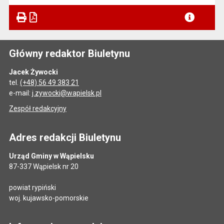
Plik w formacie
Główny redaktor Biuletynu
Jacek Żywocki
tel.
(+48) 56 49 383 21
e-mail:
j.zywocki@wapielsk.pl
Zespół redakcyjny
Adres redakcji Biuletynu
Urząd Gminy w Wąpielsku
87-337 Wąpielsk nr 20
powiat rypiński
woj. kujawsko-pomorskie