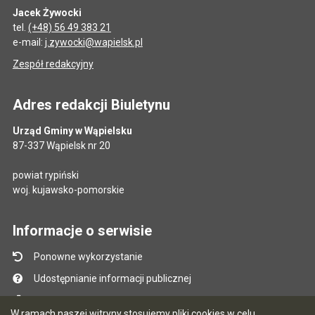
Jacek Żywocki
tel.
(+48) 56 49 383 21
e-mail:
j.zywocki@wapielsk.pl
Zespół redakcyjny
Adres redakcji Biuletynu
Urząd Gminy w Wąpielsku
87-337 Wąpielsk nr 20
powiat rypiński
woj. kujawsko-pomorskie
Informacje o serwisie
Ponowne wykorzystanie
Udostępnianie informacji publicznej
Mapa serwisu
W ramach naszej witryny stosujemy pliki cookies w celu