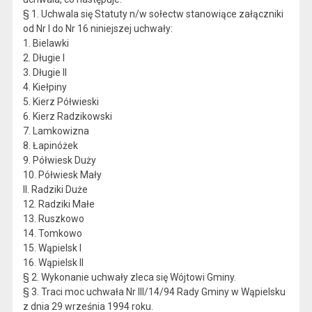
§ 1. Uchwala się Statuty n/w sołectw stanowiące załączniki
od Nr l do Nr 16 niniejszej uchwały:
1. Bielawki
2. Długie I
3. Długie II
4. Kiełpiny
5. Kierz Półwieski
6. Kierz Radzikowski
7. Lamkowizna
8. Łapinóżek
9. Półwiesk Duży
10. Półwiesk Mały
ll. Radziki Duże
12. Radziki Małe
13. Ruszkowo
14. Tomkowo
15. Wąpielsk I
16. Wąpielsk II
§ 2. Wykonanie uchwały zleca się Wójtowi Gminy.
§ 3. Traci moc uchwała Nr III/14/94 Rady Gminy w Wąpielsku
z dnia 29 września 1994 roku.