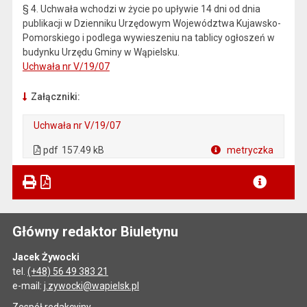
§ 4. Uchwała wchodzi w życie po upływie 14 dni od dnia
publikacji w Dzienniku Urzędowym Województwa Kujawsko-
Pomorskiego i podlega wywieszeniu na tablicy ogłoszeń w
budynku Urzędu Gminy w Wąpielsku.
Uchwała nr V/19/07
Załączniki:
Uchwała nr V/19/07
. Plik w formacie: pdf
. Otwiera się w nowej karcie.
pdf
157.49 kB
metryczka
Plik w formacie
Główny redaktor Biuletynu
Jacek Żywocki
tel.
(+48) 56 49 383 21
e-mail:
j.zywocki@wapielsk.pl
Zespół redakcyjny