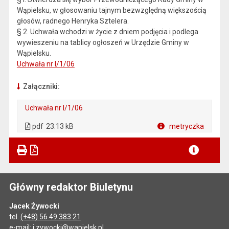
Wąpielsku, w głosowaniu tajnym bezwzględną większością
głosów, radnego Henryka Sztelera.
§ 2. Uchwała wchodzi w życie z dniem podjęcia i podlega
wywieszeniu na tablicy ogłoszeń w Urzędzie Gminy w
Wąpielsku.
Uchwała nr I/1/06
Załączniki:
Uchwała nr I/1/06
. Plik w formacie: pdf
. Otwiera się w nowej karcie.
pdf
23.13 kB
metryczka
Plik w formacie
Główny redaktor Biuletynu
Jacek Żywocki
tel.
(+48) 56 49 383 21
e-mail:
j.zywocki@wapielsk.pl