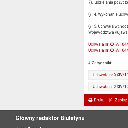
7). udzielania pożyc
§ 14. Wykonanie uchwa
§ 15. Uchwała wchodzi
Województwa Kujawsko
Uchwała nr XXIV/104/
Uchwała nr XXIV/104/
Załączniki:
Uchwała nr XXIV/10
. Plik w formacie: pdf
. Otwiera się w nowej karcie.
Uchwała nr XXIV/10
. Plik w formacie: pdf
. Otwiera się w nowej karcie.
Drukuj
Zapisz
. Ta sama treść dostępna jest na bieżącej stronie
Główny redaktor Biuletynu