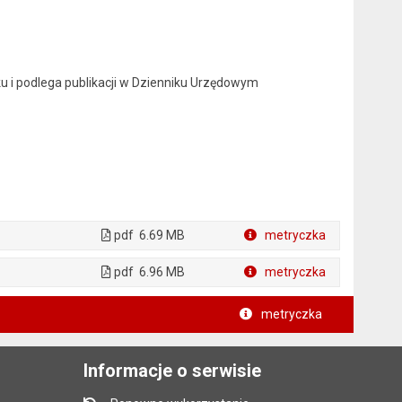
u i podlega publikacji w Dzienniku Urzędowym
pdf
6.69 MB
metryczka
Plik w formacie
pdf
6.96 MB
metryczka
Plik w formacie
metryczka
Informacje o serwisie