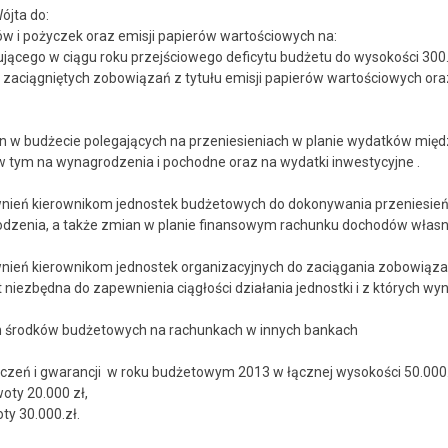
ę Wójta do:
ów i pożyczek oraz emisji papierów wartościowych na:
ącego w ciągu roku przejściowego deficytu budżetu do wysokości 300.
zaciągniętych zobowiązań z tytułu emisji papierów wartościowych ora
n w budżecie polegających na przeniesieniach w planie wydatków międz
 tym na wynagrodzenia i pochodne oraz na wydatki inwestycyjne .
wnień kierownikom jednostek budżetowych do dokonywania przeniesie
dzenia, a także zmian w planie finansowym rachunku dochodów własn
wnień kierownikom jednostek organizacyjnych do zaciągania zobowiązań
t niezbędna do zapewnienia ciągłości działania jednostki i z których w
h środków budżetowych na rachunkach w innych bankach
zeń i gwarancji w roku budżetowym 2013 w łącznej wysokości 50.000. z
ty 20.000 zł,
woty 30.000.zł.