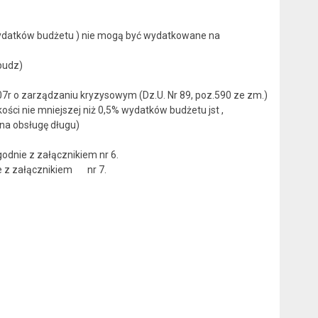
 75818 w § 4810
% wydatków budżetu ) nie mogą być wydatkowane na
budz)
07r o zarządzaniu kryzysowym (Dz.U. Nr 89, poz.590 ze zm.)
ości nie mniejszej niż 0,5% wydatków budżetu jst ,
na obsługę długu)
odnie z załącznikiem nr 6.
e z załącznikiem nr 7.