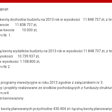
ępuje:
ą kwotę dochodów budżetu na 2013 rok w wysokości 11.848.737 zł, z te
 kwocie 11.838.737 zł,
e w kwocie 10.000 zł,
iem Nr 1 .
czną kwotę wydatków budżetu na 2013 rok w wysokości 11.848.737 zł, z te
wysokości 10.739.937 zł,
w wysokości 1.108.800 zł,
e z załącznikiem Nr 2 .
 programy inwestycyjne w roku 2013 zgodnie z załącznikiem nr 3 .
y i projekty realizowane ze środków pochodzących z funduszy struktur
 z załącznikiem nr4 .
t zrównoważony .
zną kwotę planowanych przychodów 430.404 zł i łączną kwotę planowan