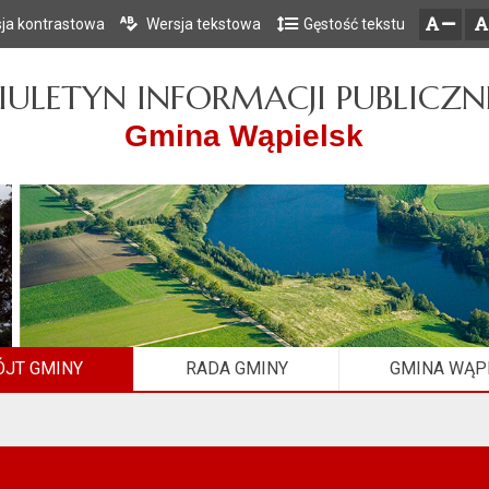
ja kontrastowa
Wersja tekstowa
Gęstość tekstu
Przejdź do głównego menu
Przejdź do mapy serwisu
Przejdź do treści
zresetuj
zmniejsz czcionkę
IULETYN INFORMACJI PUBLICZN
Gmina Wąpielsk
JT GMINY
RADA GMINY
GMINA WĄP