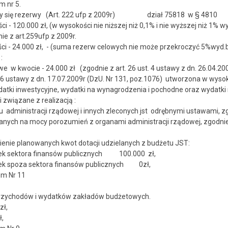
m nr 5.
e tworzy się rezerwy (Art. 222 ufp z 2009r) dział
 - 120.000 zł, (w wysokości nie niższej niż 0,1% i nie wyższej niż 1
e z art.259ufp z 2009r.
i - 24.000 zł, - (suma rezerw celowych nie może przekroczyć 5%wyd.
:
 w kwocie - 24.000 zł (zgodnie z art. 26 ust. 4 ustawy z dn. 26.04.20
t.6 ustawy z dn. 17.07.2009r (DzU. Nr 131, poz.1076) utworzona w wysok
atki inwestycyjne, wydatki na wynagrodzenia i pochodne oraz wydatki 
 związane z realizacją :
dministracji rządowej i innych zleconych jst odrębnymi ustawami, zg
ych na mocy porozumień z organami administracji rządowej, zgodni
wienie planowanych kwot dotacji udzielanych z budżetu JST:
stek sektora finansów publicznych 100.000 zł,
stek spoza sektora finansów publicznych 0zł,
nikiem Nr 11
n przychodów i wydatków zakładów budżetowych.
zł,
ł,