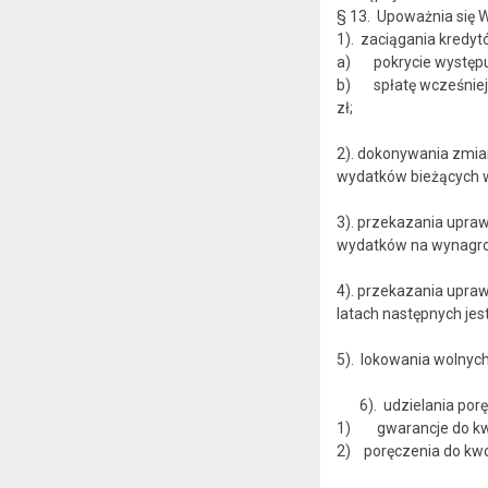
§ 13. Upoważnia si
1). zaciągania kredyt
a) pokrycie występuj
b) spłatę wcześniej 
zł;
2). dokonywania zmia
wydatków bieżących w
3). przekazania upra
wydatków na wynagro
4). przekazania upra
latach następnych jes
5). lokowania wolnyc
6). udzielania poręc
1) gwarancje do kwo
2) poręczenia do k