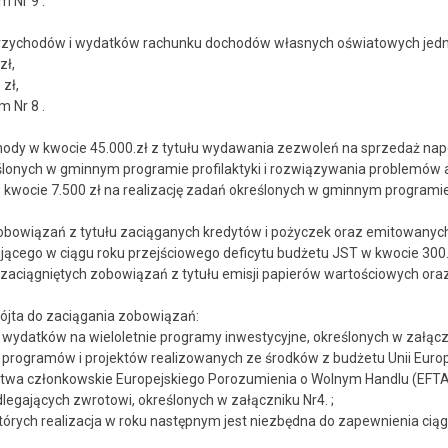
m Nr 9 .
n przychodów i wydatków rachunku dochodów własnych oświatowych jed
zł,
zł,
m Nr 8 .
ochody w kwocie 45.000.zł z tytułu wydawania zezwoleń na sprzedaż na
eślonych w gminnym programie profilaktyki i rozwiązywania problemów 
i w kwocie 7.500 zł na realizację zadań określonych w gminnym progra
t zobowiązań z tytułu zaciąganych kredytów i pożyczek oraz emitowany
ącego w ciągu roku przejściowego deficytu budżetu JST w kwocie 300.
aciągniętych zobowiązań z tytułu emisji papierów wartościowych oraz
ójta do zaciągania zobowiązań:
ydatków na wieloletnie programy inwestycyjne, określonych w załączn
rogramów i projektów realizowanych ze środków z budżetu Unii Europ
stwa członkowskie Europejskiego Porozumienia o Wolnym Handlu (EFTA
legających zwrotowi, określonych w załączniku Nr4. ;
rych realizacja w roku następnym jest niezbędna do zapewnienia ciągło