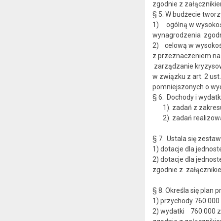
zgodnie z załącznikie
§ 5. W budżeci
1) ogólną w wysokości
wynagrodzenia zgodni
2) celową w wysokośc
z przeznaczeniem na 
zarządzanie kryzysowe
w związku z art. 2 us
pomniejszonych o wyd
§ 6. Dochody i wydatki
1). zadań z zakresu a
2). zadań realizowan
§ 7. Ustala się zesta
1) dotacje dla jedno
2) dotacje dla jedno
zgodnie z załącz
§ 8. Określa się pla
1) przychody 760.000 
2) wydatki 760.000 z