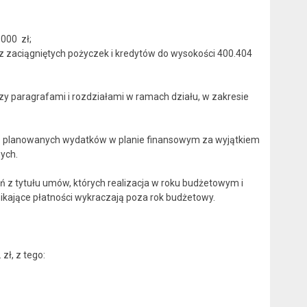
000 zł;
z zaciągniętych pożyczek i kredytów do wysokości 400.404
y paragrafami i rozdziałami w ramach działu, w zakresie
ń planowanych wydatków w planie finansowym za wyjątkiem
ych.
 z tytułu umów, których realizacja w roku budżetowym i
ynikające płatności wykraczają poza rok budżetowy.
ł, z tego: