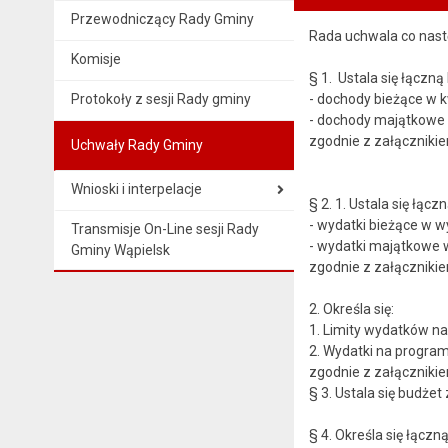
Przewodniczący Rady Gminy
Rada uchwala co nast
Komisje
§ 1. Ustala się łączn
Protokoły z sesji Rady gminy
- dochody bieżące w
- dochody majątkow
zgodnie z załącznik
Uchwały Rady Gminy
Wnioski i interpelacje
§ 2. 1. Ustala się łą
- wydatki bieżące w 
Transmisje On-Line sesji Rady
- wydatki majątkowe 
Gminy Wąpielsk
zgodni
2. Określa się:
1. Limity wydatków na
2. Wydatki na program
zgodnie
§ 3. Ustala się budże
§ 4. Określa się łąc