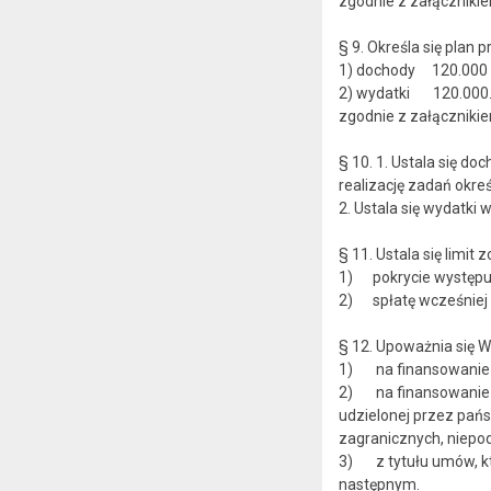
zgodnie z załącznikie
§ 9. Określa się pla
1) dochody 120.000 
2) wydatki 120.000. 
zgodnie z załącznikie
§ 10. 1. Ustala się d
realizację zadań okr
2. Ustala się wydatk
§ 11. Ustala się limi
1) pokrycie występuj
2) spłatę wcześniej z
§ 12. Upoważnia się W
1) na finansowanie w
2) na finansowanie p
udzielonej przez pań
zagranicznych, niepod
3) z tytułu umów, któ
następnym.