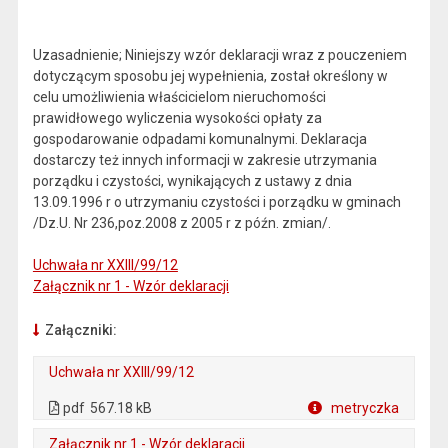
Uzasadnienie; Niniejszy wzór deklaracji wraz z pouczeniem
dotyczącym sposobu jej wypełnienia, został określony w
celu umożliwienia właścicielom nieruchomości
prawidłowego wyliczenia wysokości opłaty za
gospodarowanie odpadami komunalnymi. Deklaracja
dostarczy też innych informacji w zakresie utrzymania
porządku i czystości, wynikających z ustawy z dnia
13.09.1996 r o utrzymaniu czystości i porządku w gminach
/Dz.U. Nr 236,poz.2008 z 2005 r z późn. zmian/.
Uchwała nr XXIII/99/12
Załącznik nr 1 - Wzór deklaracji
Załączniki:
Uchwała nr XXIII/99/12
. Plik w formacie: pdf
. Otwiera się w nowej karcie.
pdf
567.18 kB
metryczka
Plik w formacie
Załącznik nr 1 - Wzór deklaracji