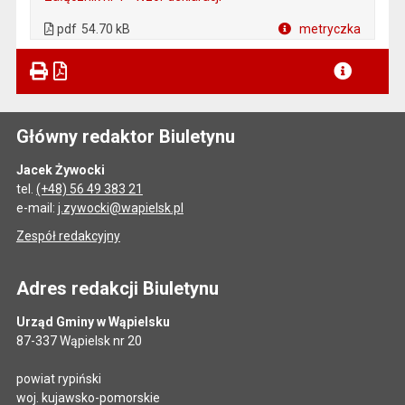
. Plik w formacie: pdf
. Otwiera się w nowej karcie.
pdf
54.70 kB
metryczka
Plik w formacie
Główny redaktor Biuletynu
Jacek Żywocki
tel.
(+48) 56 49 383 21
e-mail:
j.zywocki@wapielsk.pl
Zespół redakcyjny
Adres redakcji Biuletynu
Urząd Gminy w Wąpielsku
87-337 Wąpielsk nr 20
powiat rypiński
woj. kujawsko-pomorskie