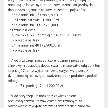
naczepą , z innym systemem zawieszenia osi jezdnych, o
dopuszczalnej masie całkowitej zespołu pojazdów:
a/ nie mniej niż 12 t mniej niż 31 t
o liczbie osi dwie - 1.200,00 zł
b/ nie mniej niż31 t - 2.200,00 zł
o liczbie osi dwie
c/ nie mniej niż 12 t mniej niż 40 t - 1.900,00 zł
- o liczbie osi trzy
d/ nie mniej niż 40 t - 2.800,00 zł
- o liczbie osi trzy
7. od przyczep i naczep, które łącznie z pojazdem
silnikowym posiadają dopuszczalną masę całkowitą od 7 ton
i poniżej 12 ton, z wyjątkiem związanych wyłącznie z
działalnością rolniczą prowadzoną przez podatnika podatku
rolnego:
- od 7 t i poniżej 12 t - 1.200,00 zł
8. od przyczep lub naczep z zawieszeniem
pneumatycznym lub zawieszeniem uznanym za
równoważne, z wyjątkiem związanych z działalnością