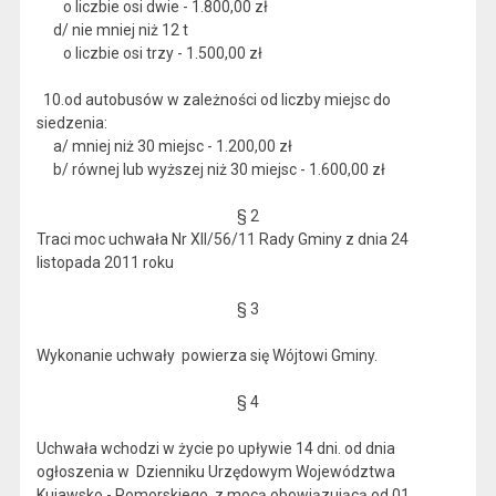
o liczbie osi dwie - 1.800,00 zł
d/ nie mniej niż 12 t
o liczbie osi trzy - 1.500,00 zł
10.od autobusów w zależności od liczby miejsc do
siedzenia:
a/ mniej niż 30 miejsc - 1.200,00 zł
b/ równej lub wyższej niż 30 miejsc - 1.600,00 zł
§ 2
Traci moc uchwała Nr XII/56/11 Rady Gminy z dnia 24
listopada 2011 roku
§ 3
Wykonanie uchwały powierza się Wójtowi Gminy.
§ 4
Uchwała wchodzi w życie po upływie 14 dni. od dnia
ogłoszenia w Dzienniku Urzędowym Województwa
Kujawsko - Pomorskiego z mocą obowiązującą od 01