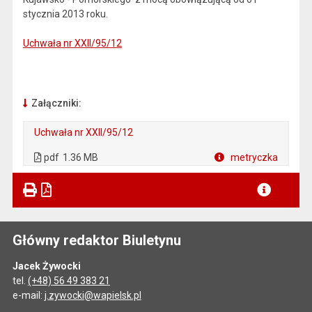
stycznia 2013 roku.
Uchwała nr XXII/95/12
Załączniki:
Uchwała nr XXII/95/12
. Plik w formacie: pdf
. Otwiera się w nowej karcie.
pdf
1.36 MB
metryczka
Plik w formacie
Główny redaktor Biuletynu
Jacek Żywocki
tel.
(+48) 56 49 383 21
e-mail:
j.zywocki@wapielsk.pl