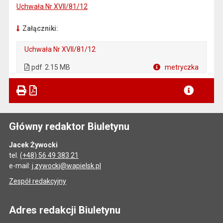
Uchwała Nr XVII/81/12
Załączniki:
Uchwała Nr XVII/81/12
. Plik w formacie: pdf
. Otwiera się w nowej karcie.
pdf
2.15 MB
metryczka
Plik w formacie
Główny redaktor Biuletynu
Jacek Żywocki
tel.
(+48) 56 49 383 21
e-mail:
j.zywocki@wapielsk.pl
Zespół redakcyjny
Adres redakcji Biuletynu