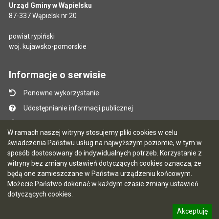
Urząd Gminy w Wąpielsku
87-337 Wąpielsk nr 20
powiat rypiński
woj. kujawsko-pomorskie
Informacje o serwisie
Ponowne wykorzystanie
Udostępnianie informacji publicznej
Mapa serwisu
W ramach naszej witryny stosujemy pliki cookies w celu
Instrukcja obsługi
świadczenia Państwu usług na najwyższym poziomie, w tym w
sposób dostosowany do indywidualnych potrzeb. Korzystanie z
Statystyki oglądalności
witryny bez zmiany ustawień dotyczących cookies oznacza, że
Ostatnio dodane
będą one zamieszczane w Państwa urządzeniu końcowym.
Możecie Państwo dokonać w każdym czasie zmiany ustawień
Ostatnia aktualizacja BIP: 07.08.2026 13:39
dotyczących cookies.
Akceptuję
5.7.0 [90]
CMS i hosting: Logonet Sp. z o.o. w Bydgoszczy
informację o polityce prywatności