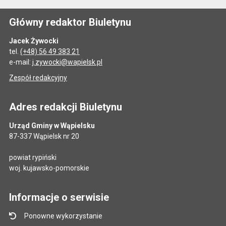
Główny redaktor Biuletynu
Jacek Żywocki
tel.
(+48) 56 49 383 21
e-mail:
j.zywocki@wapielsk.pl
Zespół redakcyjny
Adres redakcji Biuletynu
Urząd Gminy w Wąpielsku
87-337 Wąpielsk nr 20
powiat rypiński
woj. kujawsko-pomorskie
Informacje o serwisie
Ponowne wykorzystanie