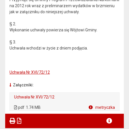
na 2012 rok wraz z preliminarzem wydatków w brzmieniu
jak w załączniku do niniejszej uchwały.
§ 2.
Wykonanie uchwały powierza się Wójtowi Gminy.
§ 3.
Uchwała wchodzi w życie z dniem podjęcia.
Uchwała Nr XVI/72/12
Załączniki:
Uchwała Nr XVI/72/12
. Plik w formacie: pdf
. Otwiera się w nowej karcie.
pdf
1.74 MB
metryczka
Plik w formacie