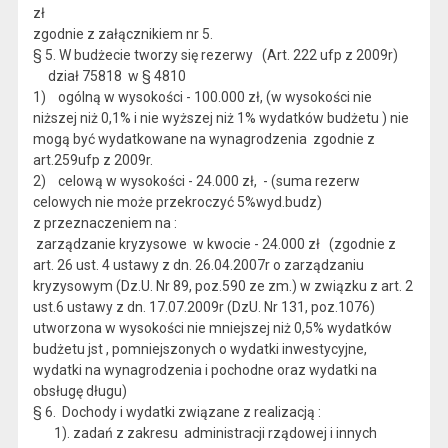
zł
zgodnie z załącznikiem nr 5.
§ 5. W budżecie tworzy się rezerwy (Art. 222 ufp z 2009r)
dział 75818 w § 4810
1) ogólną w wysokości - 100.000 zł, (w wysokości nie
niższej niż 0,1% i nie wyższej niż 1% wydatków budżetu ) nie
mogą być wydatkowane na wynagrodzenia zgodnie z
art.259ufp z 2009r.
2) celową w wysokości - 24.000 zł, - (suma rezerw
celowych nie może przekroczyć 5%wyd.budz)
z przeznaczeniem na :
zarządzanie kryzysowe w kwocie - 24.000 zł (zgodnie z
art. 26 ust. 4 ustawy z dn. 26.04.2007r o zarządzaniu
kryzysowym (Dz.U. Nr 89, poz.590 ze zm.) w związku z art. 2
ust.6 ustawy z dn. 17.07.2009r (DzU. Nr 131, poz.1076)
utworzona w wysokości nie mniejszej niż 0,5% wydatków
budżetu jst , pomniejszonych o wydatki inwestycyjne,
wydatki na wynagrodzenia i pochodne oraz wydatki na
obsługę długu)
§ 6. Dochody i wydatki związane z realizacją :
1). zadań z zakresu administracji rządowej i innych