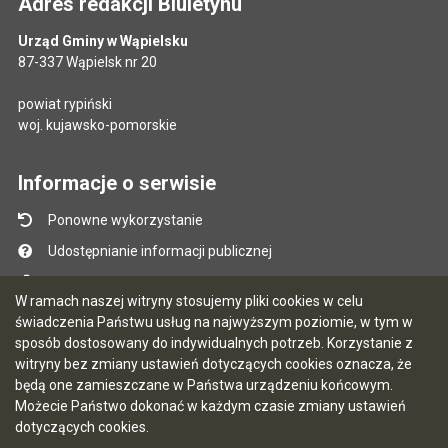
Adres redakcji Biuletynu
Urząd Gminy w Wąpielsku
87-337 Wąpielsk nr 20
powiat rypiński
woj. kujawsko-pomorskie
Informacje o serwisie
Ponowne wykorzystanie
Udostępnianie informacji publicznej
Mapa serwisu
W ramach naszej witryny stosujemy pliki cookies w celu
Instrukcja obsługi
świadczenia Państwu usług na najwyższym poziomie, w tym w
sposób dostosowany do indywidualnych potrzeb. Korzystanie z
Statystyki oglądalności
witryny bez zmiany ustawień dotyczących cookies oznacza, że
Ostatnio dodane
będą one zamieszczane w Państwa urządzeniu końcowym.
Możecie Państwo dokonać w każdym czasie zmiany ustawień
Ostatnia aktualizacja BIP: 06.08.2026 10:47
dotyczących cookies.