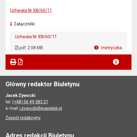
Uchwała Nr XIII/60/11
Załączniki:
Uchwała Nr XIII/60/11
. Plik w formacie: pdf
. Otwiera się w nowej karcie.
pdf
2.08 MB
metryczka
Plik w formacie
Główny redaktor Biuletynu
Jacek Żywocki
tel.
(+48) 56 49 383 21
e-mail:
j.zywocki@wapielsk.pl
Zespół redakcyjny
Adres redakcji Biuletynu