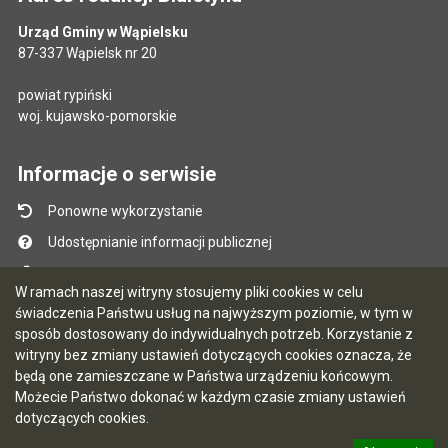
Urząd Gminy w Wąpielsku
87-337 Wąpielsk nr 20
powiat rypiński
woj. kujawsko-pomorskie
Informacje o serwisie
Ponowne wykorzystanie
Udostępnianie informacji publicznej
Mapa serwisu
W ramach naszej witryny stosujemy pliki cookies w celu
Instrukcja obsługi
świadczenia Państwu usług na najwyższym poziomie, w tym w
sposób dostosowany do indywidualnych potrzeb. Korzystanie z
Statystyki oglądalności
witryny bez zmiany ustawień dotyczących cookies oznacza, że
Ostatnio dodane
będą one zamieszczane w Państwa urządzeniu końcowym.
Możecie Państwo dokonać w każdym czasie zmiany ustawień
Ostatnia aktualizacja BIP: 07.08.2026 13:39
dotyczących cookies.