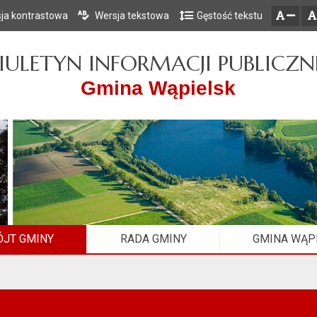
ja kontrastowa
Wersja tekstowa
Gęstość tekstu
Przejdź do głównego menu
Przejdź do mapy serwisu
Przejdź do treści
zresetuj
zmniejsz czcionkę
IULETYN INFORMACJI PUBLICZN
Gmina Wąpielsk
JT GMINY
RADA GMINY
GMINA WĄP