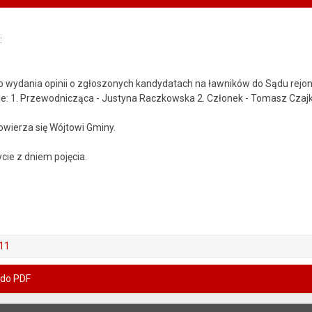
:
do wydania opinii o zgłoszonych kandydatach na ławników do Sądu rejo
e: 1. Przewodnicząca - Justyna Raczkowska 2. Członek - Tomasz Czajk
wierza się Wójtowi Gminy.
ie z dniem pojęcia.
/11
 do PDF