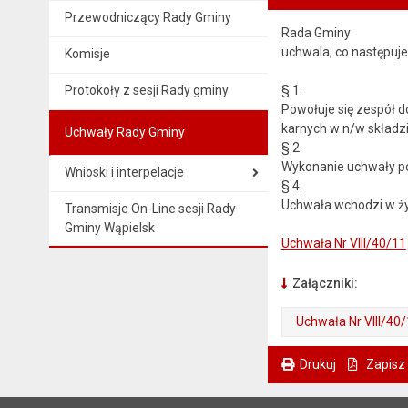
Przewodniczący Rady Gminy
Rada Gminy
uchwala, co następuje
Komisje
Protokoły z sesji Rady gminy
§ 1.
Powołuje się zespół 
karnych w n/w składzi
Uchwały Rady Gminy
§ 2.
Wykonanie uchwały po
Wnioski i interpelacje
§ 4.
Uchwała wchodzi w życ
Transmisje On-Line sesji Rady
Gminy Wąpielsk
Uchwała Nr VIII/40/11
Załączniki:
Uchwała Nr VIII/40
. Plik w formacie: pdf
. Otwiera się w nowej karcie.
Drukuj
Zapisz
. Ta sama treść dostępna jest na bieżącej stronie