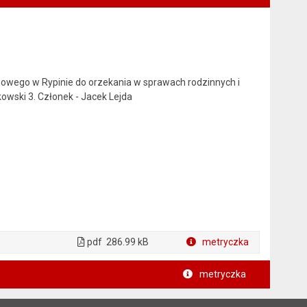
nowego w Rypinie do orzekania w sprawach rodzinnych i
owski 3. Członek - Jacek Lejda
pdf
286.99 kB
metryczka
Plik w formacie
metryczka