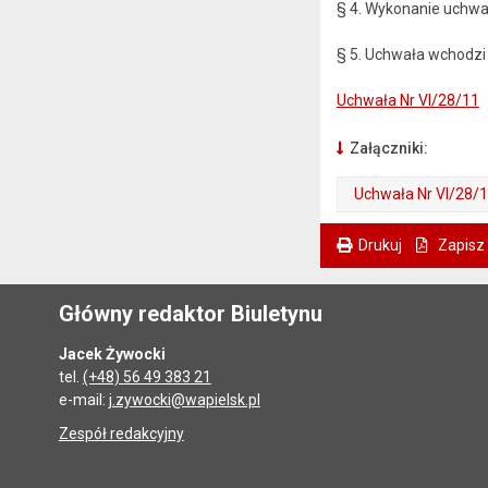
§ 4. Wykonanie uchwał
§ 5. Uchwała wchodzi 
Uchwała Nr VI/28/11
Załączniki:
Uchwała Nr VI/28/
. Plik w formacie: pdf
. Otwiera się w nowej karcie.
Drukuj
Zapisz
. Ta sama treść dostępna jest na bieżącej stronie
Główny redaktor Biuletynu
Jacek Żywocki
tel.
(+48) 56 49 383 21
e-mail:
j.zywocki@wapielsk.pl
Zespół redakcyjny