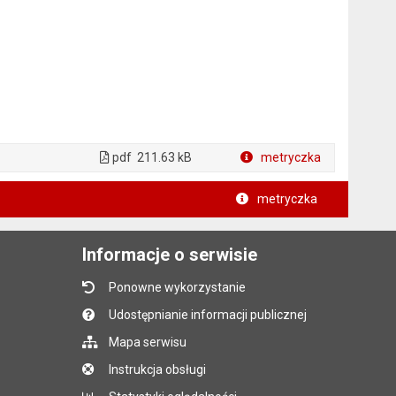
pdf
211.63 kB
metryczka
Plik w formacie
metryczka
Informacje o serwisie
Ponowne wykorzystanie
Udostępnianie informacji publicznej
Mapa serwisu
Instrukcja obsługi