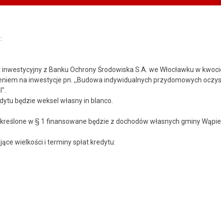
:
yt inwestycyjny z Banku Ochrony Środowiska S.A. we Włocławku w kwocie
eniem na inwestycje pn. ,,Budowa indywidualnych przydomowych oczys
".
ytu będzie weksel własny in blanco.
określone w § 1 finansowane będzie z dochodów własnych gminy Wąpiel
jące wielkości i terminy spłat kredytu: