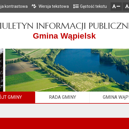
ja kontrastowa
Wersja tekstowa
Gęstość tekstu
Przejdź do głównego menu
Przejdź do mapy serwisu
Przejdź do treści
zresetuj
zmniejsz czcionkę
IULETYN INFORMACJI PUBLICZN
Gmina Wąpielsk
JT GMINY
RADA GMINY
GMINA WĄP