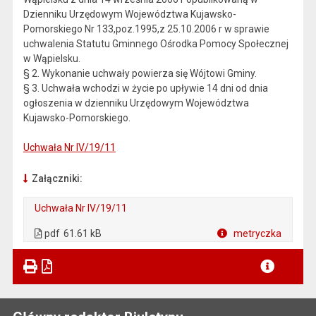
Dzienniku Urzędowym Województwa Kujawsko-
Pomorskiego Nr 133,poz.1995,z 25.10.2006 r w sprawie
uchwalenia Statutu Gminnego Ośrodka Pomocy Społecznej
w Wąpielsku.
§ 2. Wykonanie uchwały powierza się Wójtowi Gminy.
§ 3. Uchwała wchodzi w życie po upływie 14 dni od dnia
ogłoszenia w dzienniku Urzędowym Województwa
Kujawsko-Pomorskiego.
Uchwała Nr IV/19/11
Załączniki:
Uchwała Nr IV/19/11
. Plik w formacie: pdf
. Otwiera się w nowej karcie.
pdf
61.61 kB
metryczka
Plik w formacie