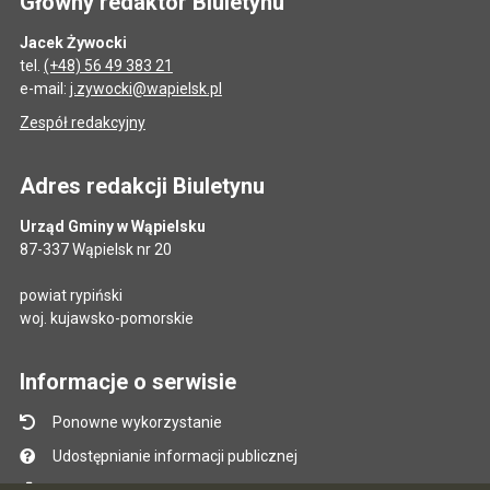
Główny redaktor Biuletynu
Jacek Żywocki
tel.
(+48) 56 49 383 21
e-mail:
j.zywocki@wapielsk.pl
Zespół redakcyjny
Adres redakcji Biuletynu
Urząd Gminy w Wąpielsku
87-337 Wąpielsk nr 20
powiat rypiński
woj. kujawsko-pomorskie
Informacje o serwisie
Ponowne wykorzystanie
Udostępnianie informacji publicznej
Mapa serwisu