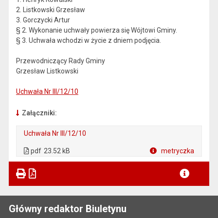
2. Listkowski Grzesław
3. Gorczycki Artur
§ 2. Wykonanie uchwały powierza się Wójtowi Gminy.
§ 3. Uchwała wchodzi w życie z dniem podjęcia.
Przewodniczący Rady Gminy
Grzesław Listkowski
Uchwała Nr III/12/10
Załączniki:
Uchwała Nr III/12/10
. Plik w formacie: pdf
. Otwiera się w nowej karcie.
pdf
23.52 kB
metryczka
Plik w formacie
Główny redaktor Biuletynu