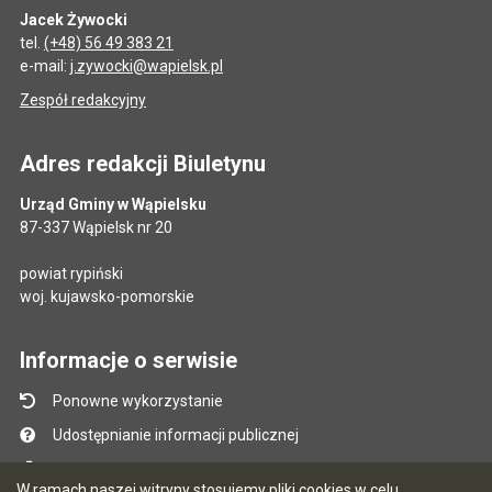
Jacek Żywocki
tel.
(+48) 56 49 383 21
e-mail:
j.zywocki@wapielsk.pl
Zespół redakcyjny
Adres redakcji Biuletynu
Urząd Gminy w Wąpielsku
87-337 Wąpielsk nr 20
powiat rypiński
woj. kujawsko-pomorskie
Informacje o serwisie
Ponowne wykorzystanie
Udostępnianie informacji publicznej
Mapa serwisu
W ramach naszej witryny stosujemy pliki cookies w celu