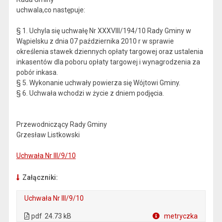
uchwala,co następuje:
§ 1. Uchyla się uchwałę Nr XXXVIII/194/10 Rady Gminy w
Wąpielsku z dnia 07 października 2010 r w sprawie
określenia stawek dziennych opłaty targowej oraz ustalenia
inkasentów dla poboru opłaty targowej i wynagrodzenia za
pobór inkasa.
§ 5. Wykonanie uchwały powierza się Wójtowi Gminy.
§ 6. Uchwała wchodzi w życie z dniem podjęcia.
Przewodniczący Rady Gminy
Grzesław Listkowski
Uchwała Nr III/9/10
Załączniki:
Uchwała Nr III/9/10
. Plik w formacie: pdf
. Otwiera się w nowej karcie.
pdf
24.73 kB
metryczka