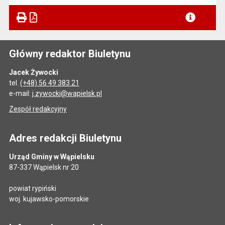
Plik w formacie
Główny redaktor Biuletynu
Jacek Żywocki
tel.
(+48) 56 49 383 21
e-mail:
j.zywocki@wapielsk.pl
Zespół redakcyjny
Adres redakcji Biuletynu
Urząd Gminy w Wąpielsku
87-337 Wąpielsk nr 20
powiat rypiński
woj. kujawsko-pomorskie