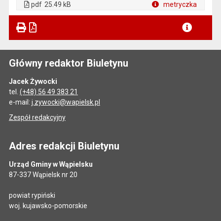
pdf
25.49 kB
metryczka
Plik w formacie
Główny redaktor Biuletynu
Jacek Żywocki
tel.
(+48) 56 49 383 21
e-mail:
j.zywocki@wapielsk.pl
Zespół redakcyjny
Adres redakcji Biuletynu
Urząd Gminy w Wąpielsku
87-337 Wąpielsk nr 20
powiat rypiński
woj. kujawsko-pomorskie