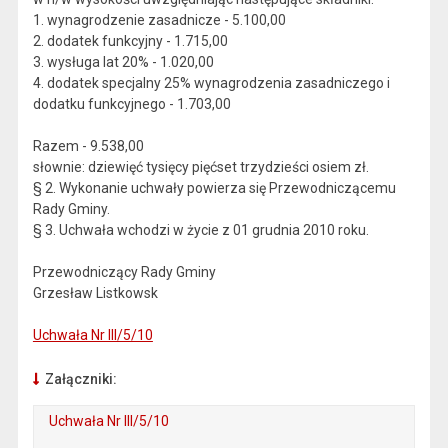
1. wynagrodzenie zasadnicze - 5.100,00
2. dodatek funkcyjny - 1.715,00
3. wysługa lat 20% - 1.020,00
4. dodatek specjalny 25% wynagrodzenia zasadniczego i
dodatku funkcyjnego - 1.703,00
Razem - 9.538,00
słownie: dziewięć tysięcy pięćset trzydzieści osiem zł.
§ 2. Wykonanie uchwały powierza się Przewodniczącemu
Rady Gminy.
§ 3. Uchwała wchodzi w życie z 01 grudnia 2010 roku.
Przewodniczący Rady Gminy
Grzesław Listkowsk
Uchwała Nr III/5/10
Załączniki:
Uchwała Nr III/5/10
. Plik w formacie: pdf
. Otwiera się w nowej karcie.