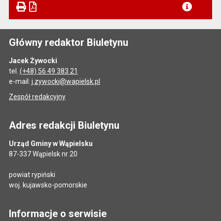
Główny redaktor Biuletynu
Jacek Żywocki
tel.
(+48) 56 49 383 21
e-mail:
j.zywocki@wapielsk.pl
Zespół redakcyjny
Adres redakcji Biuletynu
Urząd Gminy w Wąpielsku
87-337 Wąpielsk nr 20
powiat rypiński
woj. kujawsko-pomorskie
Informacje o serwisie