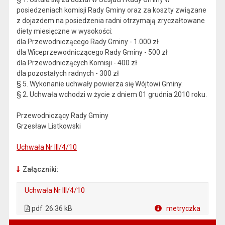
posiedzeniach komisji Rady Gminy oraz za koszty związane
z dojazdem na posiedzenia radni otrzymają zryczałtowane
diety miesięczne w wysokości:
dla Przewodniczącego Rady Gminy - 1.000 zł
dla Wiceprzewodniczącego Rady Gminy - 500 zł
dla Przewodniczących Komisji - 400 zł
dla pozostałych radnych - 300 zł
§ 5. Wykonanie uchwały powierza się Wójtowi Gminy.
§ 2. Uchwała wchodzi w życie z dniem 01 grudnia 2010 roku.
Przewodniczący Rady Gminy
Grzesław Listkowski
Uchwała Nr III/4/10
Załączniki:
Uchwała Nr III/4/10
. Plik w formacie: pdf
. Otwiera się w nowej karcie.
pdf
26.36 kB
metryczka
Plik w formacie