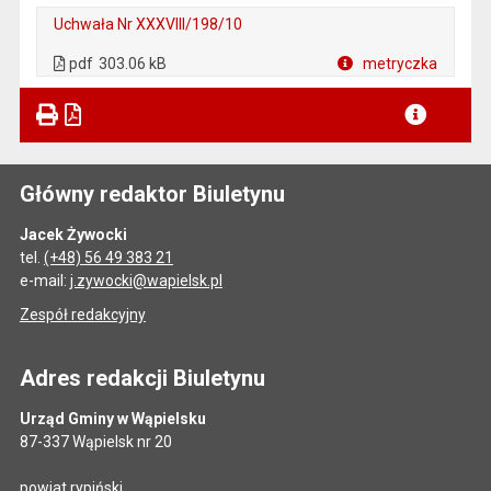
Uchwała Nr XXXVIII/198/10
. Plik w formacie: pdf
. Otwiera się w nowej karcie.
pdf
303.06 kB
metryczka
Plik w formacie
Główny redaktor Biuletynu
Jacek Żywocki
tel.
(+48) 56 49 383 21
e-mail:
j.zywocki@wapielsk.pl
Zespół redakcyjny
Adres redakcji Biuletynu
Urząd Gminy w Wąpielsku
87-337 Wąpielsk nr 20
powiat rypiński