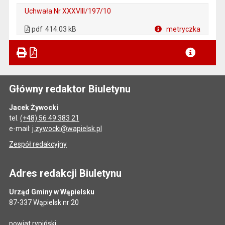
Uchwała Nr XXXVIII/197/10
. Plik w formacie: pdf
. Otwiera się w nowej karcie.
pdf
414.03 kB
metryczka
Plik w formacie
Główny redaktor Biuletynu
Jacek Żywocki
tel.
(+48) 56 49 383 21
e-mail:
j.zywocki@wapielsk.pl
Zespół redakcyjny
Adres redakcji Biuletynu
Urząd Gminy w Wąpielsku
87-337 Wąpielsk nr 20
powiat rypiński