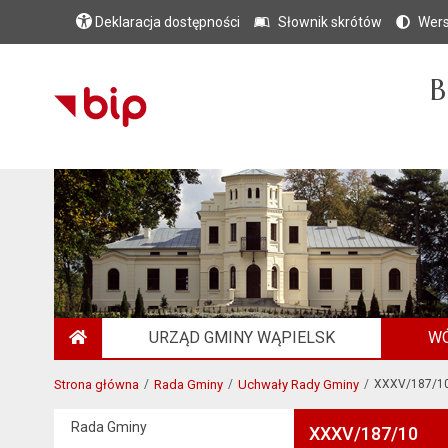
Deklaracja dostępności
Słownik skrótów
Wers
B
URZĄD GMINY WĄPIELSK
WÓ
STRONA GŁÓWNA
Strona główna
Rada Gminy
Uchwały Rady Gminy
XXXV/187/1
Rada Gminy
XXXV/187/10