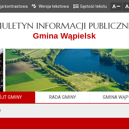
ja kontrastowa
Wersja tekstowa
Gęstość tekstu
Przejdź do głównego menu
Przejdź do mapy serwisu
Przejdź do treści
zresetuj
zmniejsz czcionkę
IULETYN INFORMACJI PUBLICZN
Gmina Wąpielsk
JT GMINY
RADA GMINY
GMINA WĄP
0