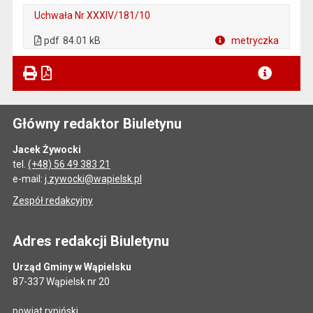
Uchwała Nr XXXIV/181/10
. Plik w formacie: pdf
. Otwiera się w nowej karcie.
pdf
84.01 kB
metryczka
Plik w formacie
Główny redaktor Biuletynu
Jacek Żywocki
tel.
(+48) 56 49 383 21
e-mail:
j.zywocki@wapielsk.pl
Zespół redakcyjny
Adres redakcji Biuletynu
Urząd Gminy w Wąpielsku
87-337 Wąpielsk nr 20
powiat rypiński