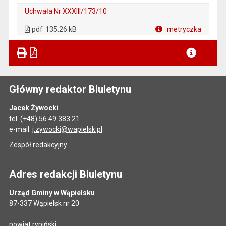
Uchwała Nr XXXIII/173/10
. Plik w formacie: pdf
. Otwiera się w nowej karcie.
pdf
135.26 kB
metryczka
Plik w formacie
Główny redaktor Biuletynu
Jacek Żywocki
tel.
(+48) 56 49 383 21
e-mail:
j.zywocki@wapielsk.pl
Zespół redakcyjny
Adres redakcji Biuletynu
Urząd Gminy w Wąpielsku
87-337 Wąpielsk nr 20
powiat rypiński