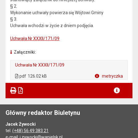
§ 2.
Wykonanie uchwały powierza się Wójtowi Gminy
§ 3.
Uchwała wchodzi w życie z dniem podjęcia.
Uchwała Nr XXXII/171/09
Załączniki:
Uchwała Nr XXXII/171/09
. Plik w formacie: pdf
. Otwiera się w nowej karcie.
pdf
126.02 kB
metryczka
Plik w formacie
Główny redaktor Biuletynu
Jacek Żywocki
tel.
(+48) 56 49 383 21
e-mail:
j.zywocki@wapielsk.pl